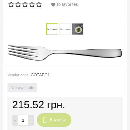
To favorites
COTAFO1
Vendor code:
Not available
215.52 грн.
-
+
Buy now