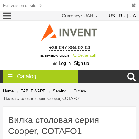
Full version of site
Currency:
UAH
US
|
RU
|
UA
+38 097 384 02 04
Order call
На зв'язку у VIBER
Log in
Sign up
Catalog
Home
→
TABLEWARE
→
Serving
→
Cutlery
→
Вилка столовая серия Cooper, COTAFO1
Вилка столовая серия
Cooper, COTAFO1