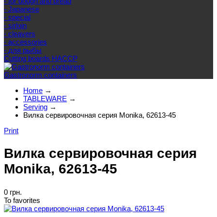
- for dough and bread
- Japanese
- special
- sirloin
- cleavers
- accessories
- для рыбы
Cutting boards HACCP
Gastronorm containers
Home
→
TABLEWARE
→
Serving
→
Вилка сервировочная серия Monika, 62613-45
Print
Вилка сервировочная серия
Monika, 62613-45
0 грн.
To favorites