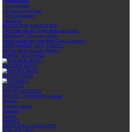
- professional
- for chocolate
- for buns and bread
- with perforation
- for decor
MOLDS FOR CHOCOLATE
Chocolate World | Polycarbonate molds
Silikomart | Chocolate molds
Plastic molds for chocolate Choco Dreams
PERFORATED TART SHEETS
METAL MOLDS AND RINGS
ФОРМИ VALRHONA
SILICONE MATS
PASTRY BAGS
UTENSILS
PASTRY NOZZLES
SHOVEL | SCRAPER | spatula
Spatula
shoulder blades
Scrapers
Tassels
WHISKS
MEASURING CAPACITIES
BORDER TAPE