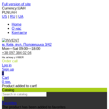
Full version of site
Currency:
UAH
PLN
UAH
US
|
RU
|
UA
Home
О нас
Контакти
м. Київ, вул. Половецька 3/42
Mon—Sat 09:00—18:00
+38 097 384 02 04
На зв'язку у VIBER
Order call
Log in
Sign up
0
Cart
0 грн.
Product added to cart!
Catalog
0
Favorites
The product has been added to favorites