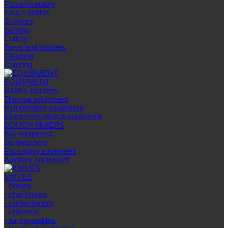
Pizza inventory
Sauce bottles
Scissors
Serving
Cutlery
Trays and braziers
Сleaning
Catering
EQUIPMENT
BAMIX blenders
Thermal equipment
Refrigeration equipment
Electromechanical equipment
DOUGH MIXERS
Bar equipment
Dishwashers
Packaging equipment
Auxiliary equipment
KNIVES
- boning
- chef knives
- confectionery
- universal
- for vegetables