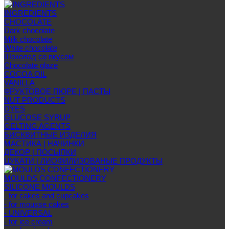
INGREDIENTS
CHOCOLATE
Dark chocolate
Milk chocolate
White chocolate
Шоколад со вкусом
Chocolate glaze
COCOA OIL
VANILLA
ФРУКТОВОЕ ПЮРЕ | ПАСТЫ
NUT PRODUCTS
DYES
GLUCOSE SYRUP
GELTING AGENTS
БИСКВИТНЫЕ ИЗДЕЛИЯ
МАСТИКА | НАЧИНКИ
ДЕКОР | ПОСЫПКИ
ЦУКАТИ | ЛИОФИЛИЗОВАНЫЕ ПРОДУКТЫ
MOULDS CONFECTIONERY
SILICONE MOULDS
- for cakes and cupcakes
- for mousse cakes
- UNIVERSAL
- for ice cream