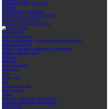
DIVISIONS FOR THE TEST
STANDS
GRATES FOR GLAZING
SUBSTRATES FOR DESSERTS
BOXES & PACKAGING
ROLLING RINGS AND SIEVE
TABLEWARE
Dishes for serving
Plates, salad bowls, soup bowls for portion serving
Cups and saucers
Teapots, milk jugs, coffee pots, jugs and lids
Dishes, coasters, trays
Kremanki
Baskets
Cooking utensils
Saucepans
Pans
Frying pans
Lids
bowl and colander
Bar inventory
Glass
Decanters, decanters, dispensers
Glasses, goblets and wine glasses
Kitchen tools