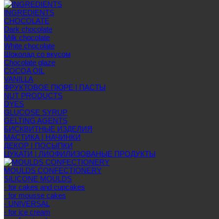
INGREDIENTS
CHOCOLATE
Dark chocolate
Milk chocolate
White chocolate
Шоколад со вкусом
Chocolate glaze
COCOA OIL
VANILLA
ФРУКТОВОЕ ПЮРЕ | ПАСТЫ
NUT PRODUCTS
DYES
GLUCOSE SYRUP
GELTING AGENTS
БИСКВИТНЫЕ ИЗДЕЛИЯ
МАСТИКА | НАЧИНКИ
ДЕКОР | ПОСЫПКИ
ЦУКАТИ | ЛИОФИЛИЗОВАНЫЕ ПРОДУКТЫ
MOULDS CONFECTIONERY
SILICONE MOULDS
- for cakes and cupcakes
- for mousse cakes
- UNIVERSAL
- for ice cream