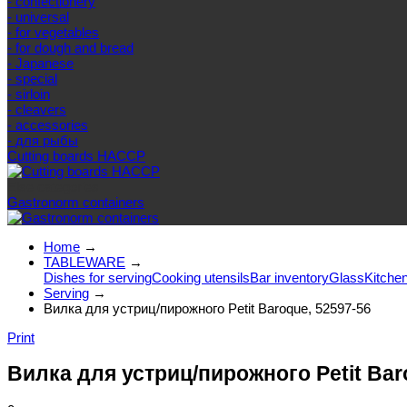
- confectionery
- universal
- for vegetables
- for dough and bread
- Japanese
- special
- sirloin
- cleavers
- accessories
- для рыбы
Cutting boards HACCP
Else categories
Gastronorm containers
Home
→
TABLEWARE
→
Dishes for serving
Cooking utensils
Bar inventory
Glass
Kitchen
Serving
→
Вилка для устриц/пирожного Petit Baroque, 52597-56
Print
Вилка для устриц/пирожного Petit Bar