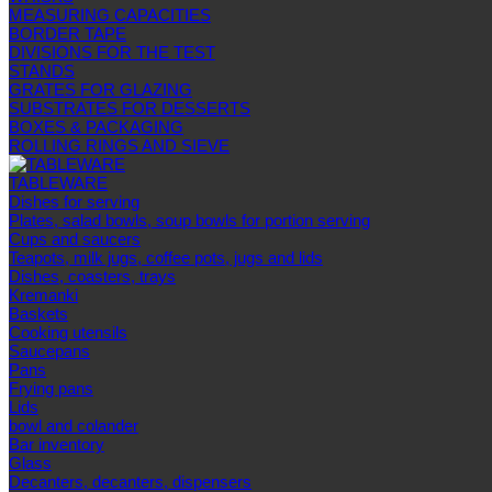
MEASURING CAPACITIES
BORDER TAPE
DIVISIONS FOR THE TEST
STANDS
GRATES FOR GLAZING
SUBSTRATES FOR DESSERTS
BOXES & PACKAGING
ROLLING RINGS AND SIEVE
TABLEWARE
Dishes for serving
Plates, salad bowls, soup bowls for portion serving
Cups and saucers
Teapots, milk jugs, coffee pots, jugs and lids
Dishes, coasters, trays
Kremanki
Baskets
Cooking utensils
Saucepans
Pans
Frying pans
Lids
bowl and colander
Bar inventory
Glass
Decanters, decanters, dispensers