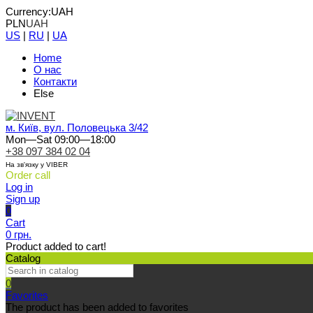
Currency:
UAH
PLN
UAH
US
|
RU
|
UA
Home
О нас
Контакти
Else
м. Київ, вул. Половецька 3/42
Mon—Sat 09:00—18:00
+38 097 384 02 04
На зв'язку у VIBER
Order call
Log in
Sign up
0
Cart
0 грн.
Product added to cart!
Catalog
0
Favorites
The product has been added to favorites