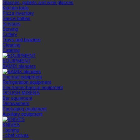
Glasses, goblets and wine glasses
Kitchen tools
Pizza inventory
Sauce bottles
Scissors
Serving
Cutlery
Trays and braziers
Сleaning
Catering
EQUIPMENT
BAMIX blenders
Thermal equipment
Refrigeration equipment
Electromechanical equipment
DOUGH MIXERS
Bar equipment
Dishwashers
Packaging equipment
Auxiliary equipment
KNIVES
- boning
- chef knives