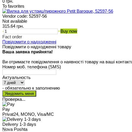
0 грн.
To favorites
Vendor code:
52597-56
Not available
315.64 грн.
-
+
Buy now
Fact order
Повідомити о надходженні
Повідомити о надходженні товару
Ваша заявка прийнята!
Ви отримаєте повідомлення о наявності товару на ваші контакт
Номер моб. телефона (SMS)
Актуальность
- обязательно к заполнению
Проверка...
Pay
Privat24, MONO, Visa/MC
Delivery 1-3 days
Nova Poshta