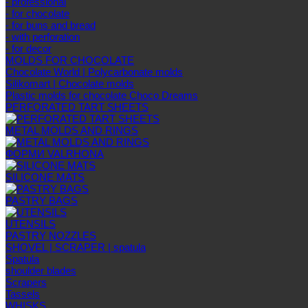
- professional
- for chocolate
- for buns and bread
- with perforation
- for decor
MOLDS FOR CHOCOLATE
Chocolate World | Polycarbonate molds
Silikomart | Chocolate molds
Plastic molds for chocolate Choco Dreams
PERFORATED TART SHEETS
METAL MOLDS AND RINGS
ФОРМИ VALRHONA
SILICONE MATS
PASTRY BAGS
UTENSILS
PASTRY NOZZLES
SHOVEL | SCRAPER | spatula
Spatula
shoulder blades
Scrapers
Tassels
WHISKS