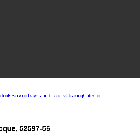
 tools
Serving
Trays and braziers
Сleaning
Catering
oque, 52597-56