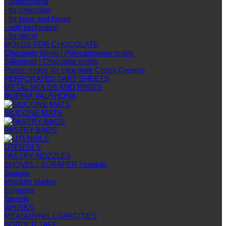
- professional
- for chocolate
- for buns and bread
- with perforation
- for decor
MOLDS FOR CHOCOLATE
Chocolate World | Polycarbonate molds
Silikomart | Chocolate molds
Plastic molds for chocolate Choco Dreams
PERFORATED TART SHEETS
METAL MOLDS AND RINGS
ФОРМИ VALRHONA
SILICONE MATS
PASTRY BAGS
UTENSILS
PASTRY NOZZLES
SHOVEL | SCRAPER | spatula
Spatula
shoulder blades
Scrapers
Tassels
WHISKS
MEASURING CAPACITIES
BORDER TAPE