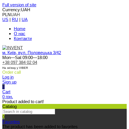
Full version of site
Currency:
UAH
PLN
UAH
US
|
RU
|
UA
Home
О нас
Контакти
м. Київ, вул. Половецька 3/42
Mon—Sat 09:00—18:00
+38 097 384 02 04
На зв'язку у VIBER
Order call
Log in
Sign up
0
Cart
0 грн.
Product added to cart!
Catalog
0
Favorites
The product has been added to favorites