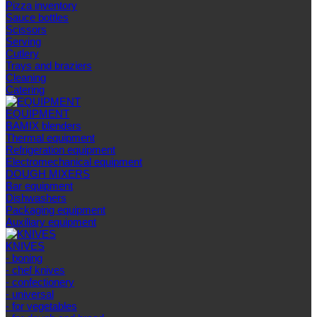
Pizza inventory
Sauce bottles
Scissors
Serving
Cutlery
Trays and braziers
Сleaning
Catering
EQUIPMENT
BAMIX blenders
Thermal equipment
Refrigeration equipment
Electromechanical equipment
DOUGH MIXERS
Bar equipment
Dishwashers
Packaging equipment
Auxiliary equipment
KNIVES
- boning
- chef knives
- confectionery
- universal
- for vegetables