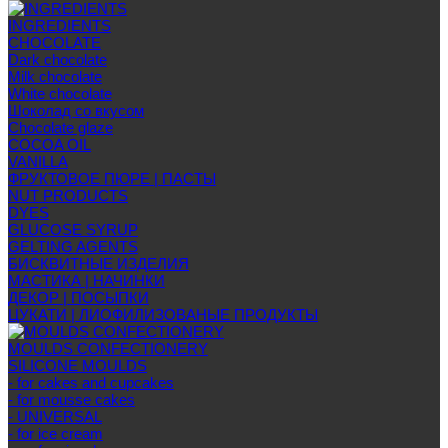
INGREDIENTS
CHOCOLATE
Dark chocolate
Milk chocolate
White chocolate
Шоколад со вкусом
Chocolate glaze
COCOA OIL
VANILLA
ФРУКТОВОЕ ПЮРЕ | ПАСТЫ
NUT PRODUCTS
DYES
GLUCOSE SYRUP
GELTING AGENTS
БИСКВИТНЫЕ ИЗДЕЛИЯ
МАСТИКА | НАЧИНКИ
ДЕКОР | ПОСЫПКИ
ЦУКАТИ | ЛИОФИЛИЗОВАНЫЕ ПРОДУКТЫ
MOULDS CONFECTIONERY
SILICONE MOULDS
- for cakes and cupcakes
- for mousse cakes
- UNIVERSAL
- for ice cream