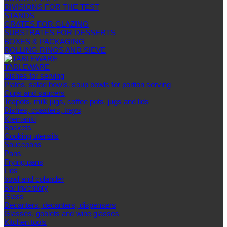
DIVISIONS FOR THE TEST
STANDS
GRATES FOR GLAZING
SUBSTRATES FOR DESSERTS
BOXES & PACKAGING
ROLLING RINGS AND SIEVE
TABLEWARE
Dishes for serving
Plates, salad bowls, soup bowls for portion serving
Cups and saucers
Teapots, milk jugs, coffee pots, jugs and lids
Dishes, coasters, trays
Kremanki
Baskets
Cooking utensils
Saucepans
Pans
Frying pans
Lids
bowl and colander
Bar inventory
Glass
Decanters, decanters, dispensers
Glasses, goblets and wine glasses
Kitchen tools