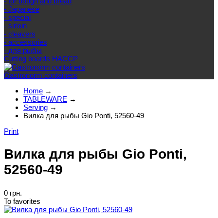
- for dough and bread
- Japanese
- special
- sirloin
- cleavers
- accessories
- для рыбы
Cutting boards HACCP
Gastronorm containers
Home
→
TABLEWARE
→
Serving
→
Вилка для рыбы Gio Ponti, 52560-49
Print
Вилка для рыбы Gio Ponti,
52560-49
0 грн.
To favorites