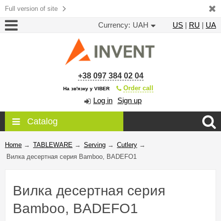
Full version of site
Currency:
UAH
US
|
RU
|
UA
+38 097 384 02 04
Order call
На зв'язку у VIBER
Log in
Sign up
Catalog
Home
→
TABLEWARE
→
Serving
→
Cutlery
→
Вилка десертная серия Bamboo, BADEFO1
Вилка десертная серия
Bamboo, BADEFO1