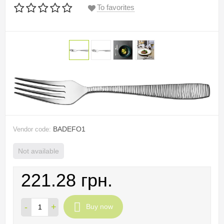
To favorites
BADEFO1
Vendor code:
Not available
221.28 грн.
-
+
Buy now