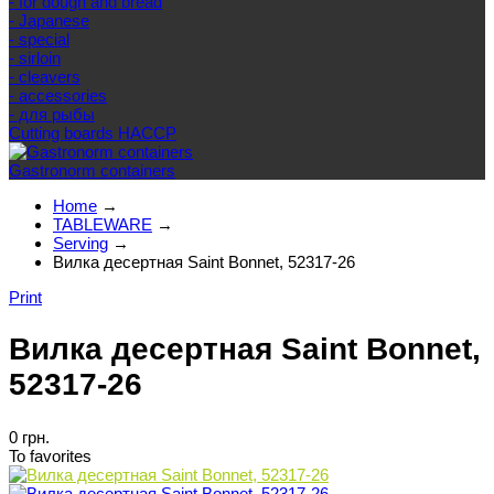
- for dough and bread
- Japanese
- special
- sirloin
- cleavers
- accessories
- для рыбы
Cutting boards HACCP
Gastronorm containers
Home
→
TABLEWARE
→
Serving
→
Вилка десертная Saint Bonnet, 52317-26
Print
Вилка десертная Saint Bonnet,
52317-26
0 грн.
To favorites