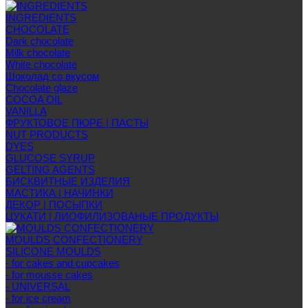
INGREDIENTS
CHOCOLATE
Dark chocolate
Milk chocolate
White chocolate
Шоколад со вкусом
Chocolate glaze
COCOA OIL
VANILLA
ФРУКТОВОЕ ПЮРЕ | ПАСТЫ
NUT PRODUCTS
DYES
GLUCOSE SYRUP
GELTING AGENTS
БИСКВИТНЫЕ ИЗДЕЛИЯ
МАСТИКА | НАЧИНКИ
ДЕКОР | ПОСЫПКИ
ЦУКАТИ | ЛИОФИЛИЗОВАНЫЕ ПРОДУКТЫ
MOULDS CONFECTIONERY
SILICONE MOULDS
- for cakes and cupcakes
- for mousse cakes
- UNIVERSAL
- for ice cream