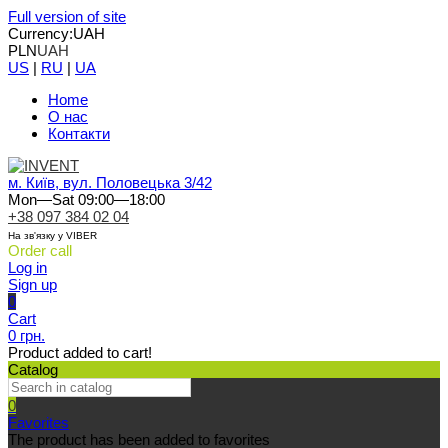
Full version of site
Currency:
UAH
PLN
UAH
US
|
RU
|
UA
Home
О нас
Контакти
м. Київ, вул. Половецька 3/42
Mon—Sat 09:00—18:00
+38 097 384 02 04
На зв'язку у VIBER
Order call
Log in
Sign up
0
Cart
0 грн.
Product added to cart!
Catalog
0
Favorites
The product has been added to favorites