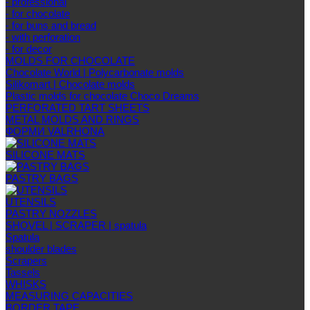
- professional
- for chocolate
- for buns and bread
- with perforation
- for decor
MOLDS FOR CHOCOLATE
Chocolate World | Polycarbonate molds
Silikomart | Chocolate molds
Plastic molds for chocolate Choco Dreams
PERFORATED TART SHEETS
METAL MOLDS AND RINGS
ФОРМИ VALRHONA
SILICONE MATS
PASTRY BAGS
UTENSILS
PASTRY NOZZLES
SHOVEL | SCRAPER | spatula
Spatula
shoulder blades
Scrapers
Tassels
WHISKS
MEASURING CAPACITIES
BORDER TAPE