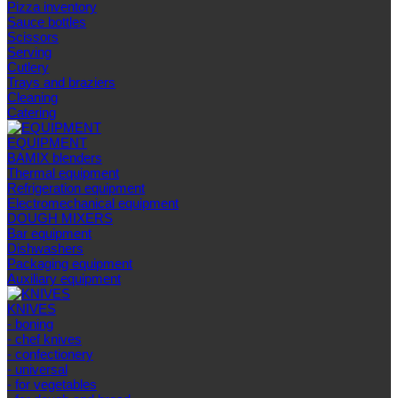
Pizza inventory
Sauce bottles
Scissors
Serving
Cutlery
Trays and braziers
Сleaning
Catering
EQUIPMENT
BAMIX blenders
Thermal equipment
Refrigeration equipment
Electromechanical equipment
DOUGH MIXERS
Bar equipment
Dishwashers
Packaging equipment
Auxiliary equipment
KNIVES
- boning
- chef knives
- confectionery
- universal
- for vegetables