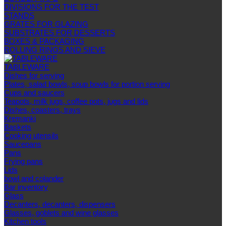
DIVISIONS FOR THE TEST
STANDS
GRATES FOR GLAZING
SUBSTRATES FOR DESSERTS
BOXES & PACKAGING
ROLLING RINGS AND SIEVE
TABLEWARE
Dishes for serving
Plates, salad bowls, soup bowls for portion serving
Cups and saucers
Teapots, milk jugs, coffee pots, jugs and lids
Dishes, coasters, trays
Kremanki
Baskets
Cooking utensils
Saucepans
Pans
Frying pans
Lids
bowl and colander
Bar inventory
Glass
Decanters, decanters, dispensers
Glasses, goblets and wine glasses
Kitchen tools