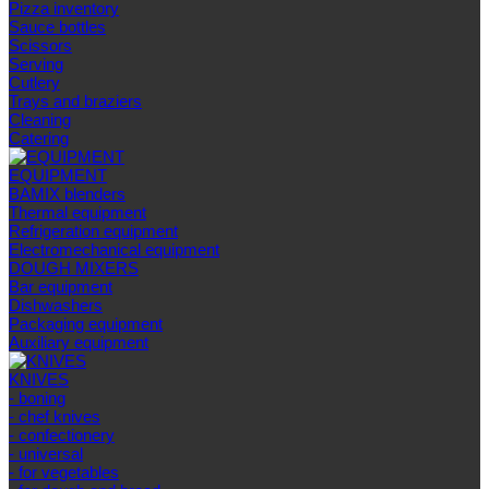
Pizza inventory
Sauce bottles
Scissors
Serving
Cutlery
Trays and braziers
Сleaning
Catering
EQUIPMENT
BAMIX blenders
Thermal equipment
Refrigeration equipment
Electromechanical equipment
DOUGH MIXERS
Bar equipment
Dishwashers
Packaging equipment
Auxiliary equipment
KNIVES
- boning
- chef knives
- confectionery
- universal
- for vegetables