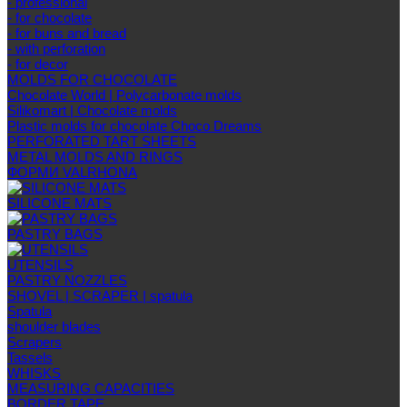
- professional
- for chocolate
- for buns and bread
- with perforation
- for decor
MOLDS FOR CHOCOLATE
Chocolate World | Polycarbonate molds
Silikomart | Chocolate molds
Plastic molds for chocolate Choco Dreams
PERFORATED TART SHEETS
METAL MOLDS AND RINGS
ФОРМИ VALRHONA
SILICONE MATS
PASTRY BAGS
UTENSILS
PASTRY NOZZLES
SHOVEL | SCRAPER | spatula
Spatula
shoulder blades
Scrapers
Tassels
WHISKS
MEASURING CAPACITIES
BORDER TAPE