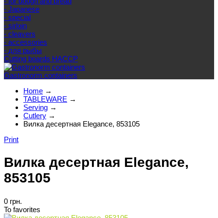
- for dough and bread
- Japanese
- special
- sirloin
- cleavers
- accessories
- для рыбы
Cutting boards HACCP
Gastronorm containers
Home
→
TABLEWARE
→
Serving
→
Cutlery
→
Вилка десертная Elegance, 853105
Print
Вилка десертная Elegance,
853105
0 грн.
To favorites