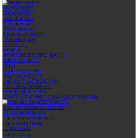
INGREDIENTS
CHOCOLATE
Dark chocolate
Milk chocolate
White chocolate
Шоколад со вкусом
Chocolate glaze
COCOA OIL
VANILLA
ФРУКТОВОЕ ПЮРЕ | ПАСТЫ
NUT PRODUCTS
DYES
GLUCOSE SYRUP
GELTING AGENTS
БИСКВИТНЫЕ ИЗДЕЛИЯ
МАСТИКА | НАЧИНКИ
ДЕКОР | ПОСЫПКИ
ЦУКАТИ | ЛИОФИЛИЗОВАНЫЕ ПРОДУКТЫ
MOULDS CONFECTIONERY
SILICONE MOULDS
- for cakes and cupcakes
- for mousse cakes
- UNIVERSAL
- for ice cream