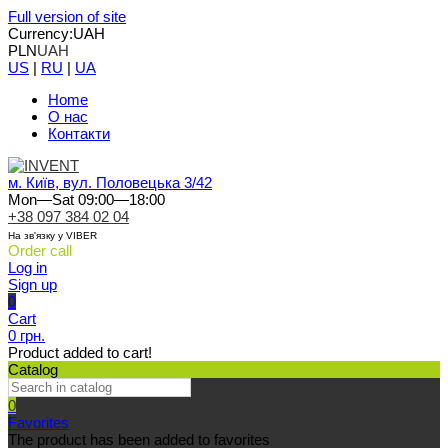
Full version of site
Currency:
UAH
PLN
UAH
US
|
RU
|
UA
Home
О нас
Контакти
м. Київ, вул. Половецька 3/42
Mon—Sat 09:00—18:00
+38 097 384 02 04
На зв'язку у VIBER
Order call
Log in
Sign up
0
Cart
0 грн.
Product added to cart!
Catalog
0
Favorites
The product has been added to favorites