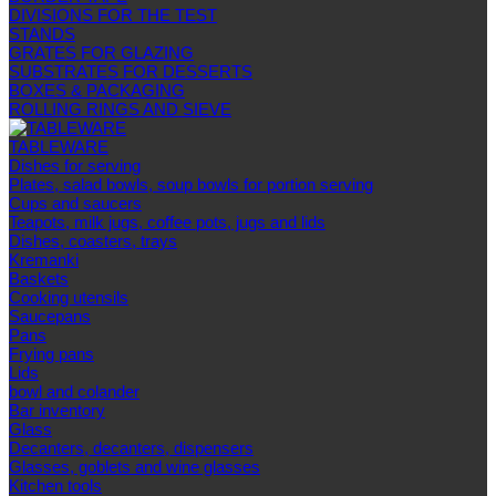
DIVISIONS FOR THE TEST
STANDS
GRATES FOR GLAZING
SUBSTRATES FOR DESSERTS
BOXES & PACKAGING
ROLLING RINGS AND SIEVE
TABLEWARE
Dishes for serving
Plates, salad bowls, soup bowls for portion serving
Cups and saucers
Teapots, milk jugs, coffee pots, jugs and lids
Dishes, coasters, trays
Kremanki
Baskets
Cooking utensils
Saucepans
Pans
Frying pans
Lids
bowl and colander
Bar inventory
Glass
Decanters, decanters, dispensers
Glasses, goblets and wine glasses
Kitchen tools