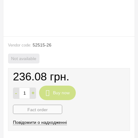
52515-26
Vendor code:
Not available
236.08 грн.
-
+
Buy now
Fact order
Повідомити о надходженні