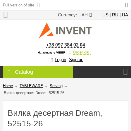
Full version of site
Currency:
UAH
US
|
RU
|
UA
+38 097 384 02 04
Order call
На зв'язку у VIBER
Log in
Sign up
Catalog
Home
→
TABLEWARE
→
Serving
→
Вилка десертная Dream, 52515-26
Вилка десертная Dream,
52515-26