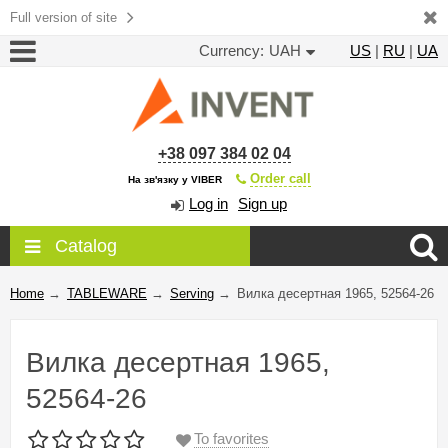
Full version of site
Currency:
UAH
US
|
RU
|
UA
+38 097 384 02 04
Order call
На зв'язку у VIBER
Log in
Sign up
Catalog
Home
→
TABLEWARE
→
Serving
→
Вилка десертная 1965, 52564-26
Вилка десертная 1965,
52564-26
To favorites