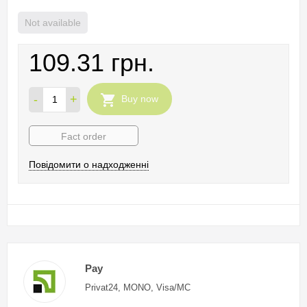
Not available
109.31 грн.
-
+
Buy now
Fact order
Повідомити о надходженні
Pay
Privat24, MONO, Visa/MC