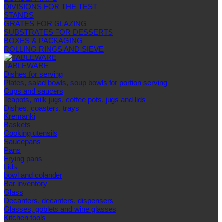
DIVISIONS FOR THE TEST
STANDS
GRATES FOR GLAZING
SUBSTRATES FOR DESSERTS
BOXES & PACKAGING
ROLLING RINGS AND SIEVE
TABLEWARE
Dishes for serving
Plates, salad bowls, soup bowls for portion serving
Cups and saucers
Teapots, milk jugs, coffee pots, jugs and lids
Dishes, coasters, trays
Kremanki
Baskets
Cooking utensils
Saucepans
Pans
Frying pans
Lids
bowl and colander
Bar inventory
Glass
Decanters, decanters, dispensers
Glasses, goblets and wine glasses
Kitchen tools