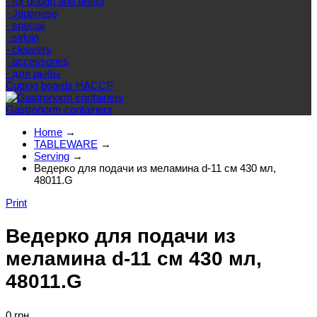
- for dough and bread
- Japanese
- special
- sirloin
- cleavers
- accessories
- для рыбы
Cutting boards HACCP
Gastronorm containers
Home
→
TABLEWARE
→
Serving
→
Ведерко для подачи из меламина d-11 см 430 мл,
48011.G
Print
Ведерко для подачи из
меламина d-11 см 430 мл,
48011.G
0 грн.