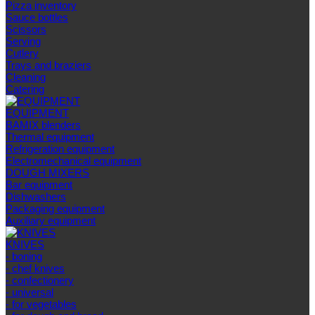
Pizza inventory
Sauce bottles
Scissors
Serving
Cutlery
Trays and braziers
Сleaning
Catering
EQUIPMENT
BAMIX blenders
Thermal equipment
Refrigeration equipment
Electromechanical equipment
DOUGH MIXERS
Bar equipment
Dishwashers
Packaging equipment
Auxiliary equipment
KNIVES
- boning
- chef knives
- confectionery
- universal
- for vegetables