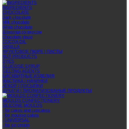
INGREDIENTS
CHOCOLATE
Dark chocolate
Milk chocolate
White chocolate
Шоколад со вкусом
Chocolate glaze
COCOA OIL
VANILLA
ФРУКТОВОЕ ПЮРЕ | ПАСТЫ
NUT PRODUCTS
DYES
GLUCOSE SYRUP
GELTING AGENTS
БИСКВИТНЫЕ ИЗДЕЛИЯ
МАСТИКА | НАЧИНКИ
ДЕКОР | ПОСЫПКИ
ЦУКАТИ | ЛИОФИЛИЗОВАНЫЕ ПРОДУКТЫ
MOULDS CONFECTIONERY
SILICONE MOULDS
- for cakes and cupcakes
- for mousse cakes
- UNIVERSAL
- for ice cream