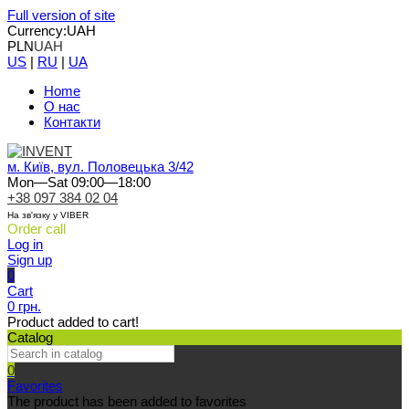
Full version of site
Currency:
UAH
PLN
UAH
US
|
RU
|
UA
Home
О нас
Контакти
м. Київ, вул. Половецька 3/42
Mon—Sat 09:00—18:00
+38 097 384 02 04
На зв'язку у VIBER
Order call
Log in
Sign up
0
Cart
0 грн.
Product added to cart!
Catalog
0
Favorites
The product has been added to favorites