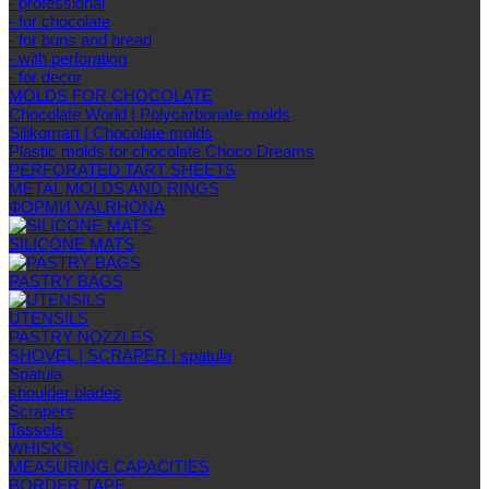
- professional
- for chocolate
- for buns and bread
- with perforation
- for decor
MOLDS FOR CHOCOLATE
Chocolate World | Polycarbonate molds
Silikomart | Chocolate molds
Plastic molds for chocolate Choco Dreams
PERFORATED TART SHEETS
METAL MOLDS AND RINGS
ФОРМИ VALRHONA
SILICONE MATS
PASTRY BAGS
UTENSILS
PASTRY NOZZLES
SHOVEL | SCRAPER | spatula
Spatula
shoulder blades
Scrapers
Tassels
WHISKS
MEASURING CAPACITIES
BORDER TAPE