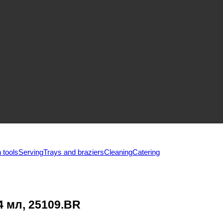
 tools
Serving
Trays and braziers
Сleaning
Catering
 мл, 25109.BR