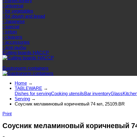
- confectionery
- universal
- for vegetables
- for dough and bread
- Japanese
- special
- sirloin
- cleavers
- accessories
- для рыбы
Cutting boards HACCP
Else categories
Gastronorm containers
Home
→
TABLEWARE
→
Dishes for serving
Cooking utensils
Bar inventory
Glass
Kitchen
Serving
→
Соусник меламиновый коричневый 74 мл, 25109.BR
Print
Соусник меламиновый коричневый 74