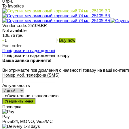
0 грн.
To favorites
Vendor code:
25109.BR
Not available
106.76 грн.
-
+
Buy now
Fact order
Повідомити о надходженні
Повідомити о надходженні товару
Ваша заявка прийнята!
Ви отримаєте повідомлення о наявності товару на ваші контакт
Номер моб. телефона (SMS)
Актуальность
- обязательно к заполнению
Проверка...
Pay
Privat24, MONO, Visa/MC