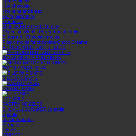
- professional
- for chocolate
- for buns and bread
- with perforation
- for decor
MOLDS FOR CHOCOLATE
Chocolate World | Polycarbonate molds
Silikomart | Chocolate molds
Plastic molds for chocolate Choco Dreams
PERFORATED TART SHEETS
METAL MOLDS AND RINGS
ФОРМИ VALRHONA
SILICONE MATS
PASTRY BAGS
UTENSILS
PASTRY NOZZLES
SHOVEL | SCRAPER | spatula
Spatula
shoulder blades
Scrapers
Tassels
WHISKS