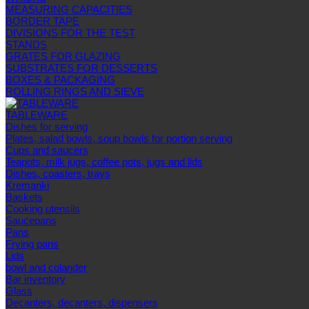
MEASURING CAPACITIES
BORDER TAPE
DIVISIONS FOR THE TEST
STANDS
GRATES FOR GLAZING
SUBSTRATES FOR DESSERTS
BOXES & PACKAGING
ROLLING RINGS AND SIEVE
TABLEWARE
Dishes for serving
Plates, salad bowls, soup bowls for portion serving
Cups and saucers
Teapots, milk jugs, coffee pots, jugs and lids
Dishes, coasters, trays
Kremanki
Baskets
Cooking utensils
Saucepans
Pans
Frying pans
Lids
bowl and colander
Bar inventory
Glass
Decanters, decanters, dispensers