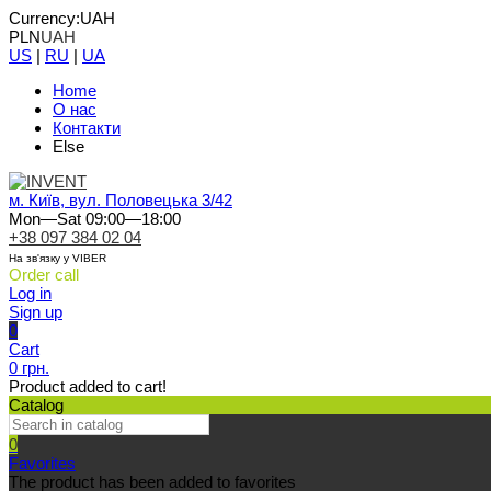
Currency:
UAH
PLN
UAH
US
|
RU
|
UA
Home
О нас
Контакти
Else
м. Київ, вул. Половецька 3/42
Mon—Sat 09:00—18:00
+38 097 384 02 04
На зв'язку у VIBER
Order call
Log in
Sign up
0
Cart
0 грн.
Product added to cart!
Catalog
0
Favorites
The product has been added to favorites