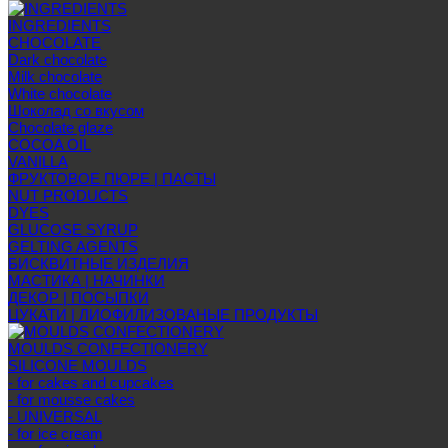
INGREDIENTS
CHOCOLATE
Dark chocolate
Milk chocolate
White chocolate
Шоколад со вкусом
Chocolate glaze
COCOA OIL
VANILLA
ФРУКТОВОЕ ПЮРЕ | ПАСТЫ
NUT PRODUCTS
DYES
GLUCOSE SYRUP
GELTING AGENTS
БИСКВИТНЫЕ ИЗДЕЛИЯ
МАСТИКА | НАЧИНКИ
ДЕКОР | ПОСЫПКИ
ЦУКАТИ | ЛИОФИЛИЗОВАНЫЕ ПРОДУКТЫ
MOULDS CONFECTIONERY
SILICONE MOULDS
- for cakes and cupcakes
- for mousse cakes
- UNIVERSAL
- for ice cream