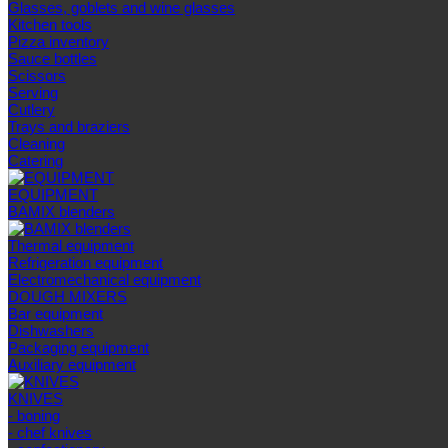
Glasses, goblets and wine glasses
Kitchen tools
Pizza inventory
Sauce bottles
Scissors
Serving
Cutlery
Trays and braziers
Сleaning
Catering
EQUIPMENT
BAMIX blenders
Thermal equipment
Refrigeration equipment
Electromechanical equipment
DOUGH MIXERS
Bar equipment
Dishwashers
Packaging equipment
Auxiliary equipment
KNIVES
- boning
- chef knives