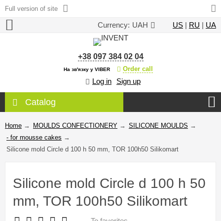
Full version of site
Currency:
UAH
US
|
RU
|
UA
+38 097 384 02 04
Order call
На зв'язку у VIBER
Log in
Sign up
Catalog
Home
→
MOULDS CONFECTIONERY
→
SILICONE MOULDS
→
- for mousse cakes
→
Silicone mold Circle d 100 h 50 mm, TOR 100h50 Silikomart
Silicone mold Circle d 100 h 50
mm, TOR 100h50 Silikomart
To favorites