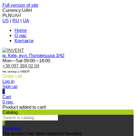
Full version of site
Currency:
UAH
PLN
UAH
US
|
RU
|
UA
Home
О нас
Контакти
м. Київ, вул. Половецька 3/42
Mon—Sat 09:00—18:00
+38 097 384 02 04
На зв'язку у VIBER
Order call
Log in
Sign up
0
Cart
0 грн.
Product added to cart!
Catalog
0
Favorites
The product has been added to favorites