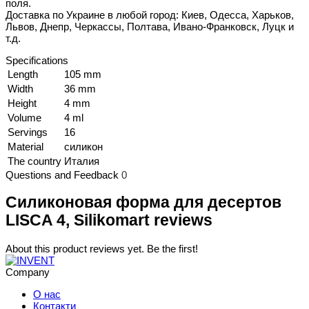
поля.
Доставка по Украине в любой город: Киев, Одесса, Харьков,
Львов, Днепр, Черкассы, Полтава, Ивано-Франковск, Луцк и
т.д.
Specifications
Length
105 mm
Width
36 mm
Height
4 mm
Volume
4 ml
Servings
16
Material
силикон
The country
Италия
Questions and Feedback
0
Силиконовая форма для десертов
LISCA 4, Silikomart reviews
About this product reviews yet. Be the first!
Company
О нас
Контакти