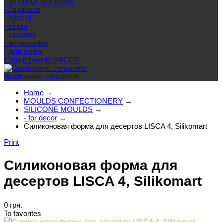
- for dough and bread
- Japanese
- special
- sirloin
- cleavers
- accessories
- для рыбы
Cutting boards HACCP
Gastronorm containers
Home
→
MOULDS CONFECTIONERY
→
SILICONE MOULDS
→
- for decor
→
Силиконовая форма для десертов LISCA 4, Silikomart
Print
Силиконовая форма для
десертов LISCA 4, Silikomart
0 грн.
To favorites