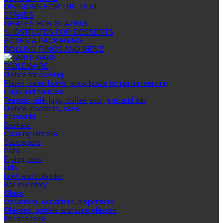
DIVISIONS FOR THE TEST
STANDS
GRATES FOR GLAZING
SUBSTRATES FOR DESSERTS
BOXES & PACKAGING
ROLLING RINGS AND SIEVE
TABLEWARE
Dishes for serving
Plates, salad bowls, soup bowls for portion serving
Cups and saucers
Teapots, milk jugs, coffee pots, jugs and lids
Dishes, coasters, trays
Kremanki
Baskets
Cooking utensils
Saucepans
Pans
Frying pans
Lids
bowl and colander
Bar inventory
Glass
Decanters, decanters, dispensers
Glasses, goblets and wine glasses
Kitchen tools