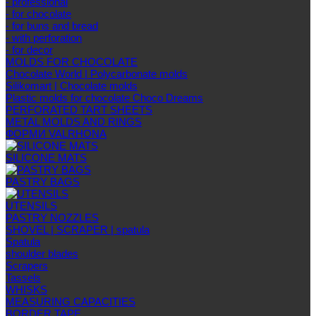
- professional
- for chocolate
- for buns and bread
- with perforation
- for decor
MOLDS FOR CHOCOLATE
Chocolate World | Polycarbonate molds
Silikomart | Chocolate molds
Plastic molds for chocolate Choco Dreams
PERFORATED TART SHEETS
METAL MOLDS AND RINGS
ФОРМИ VALRHONA
SILICONE MATS
PASTRY BAGS
UTENSILS
PASTRY NOZZLES
SHOVEL | SCRAPER | spatula
Spatula
shoulder blades
Scrapers
Tassels
WHISKS
MEASURING CAPACITIES
BORDER TAPE