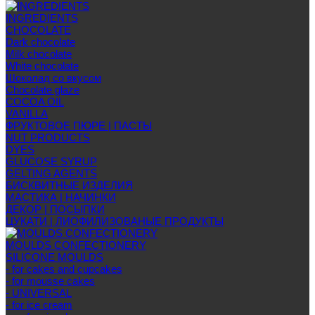
INGREDIENTS
CHOCOLATE
Dark chocolate
Milk chocolate
White chocolate
Шоколад со вкусом
Chocolate glaze
COCOA OIL
VANILLA
ФРУКТОВОЕ ПЮРЕ | ПАСТЫ
NUT PRODUCTS
DYES
GLUCOSE SYRUP
GELTING AGENTS
БИСКВИТНЫЕ ИЗДЕЛИЯ
МАСТИКА | НАЧИНКИ
ДЕКОР | ПОСЫПКИ
ЦУКАТИ | ЛИОФИЛИЗОВАНЫЕ ПРОДУКТЫ
MOULDS CONFECTIONERY
SILICONE MOULDS
- for cakes and cupcakes
- for mousse cakes
- UNIVERSAL
- for ice cream