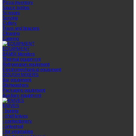
Pizza inventory
Sauce bottles
Scissors
Serving
Cutlery
Trays and braziers
Сleaning
Catering
EQUIPMENT
BAMIX blenders
Thermal equipment
Refrigeration equipment
Electromechanical equipment
DOUGH MIXERS
Bar equipment
Dishwashers
Packaging equipment
Auxiliary equipment
KNIVES
- boning
- chef knives
- confectionery
- universal
- for vegetables