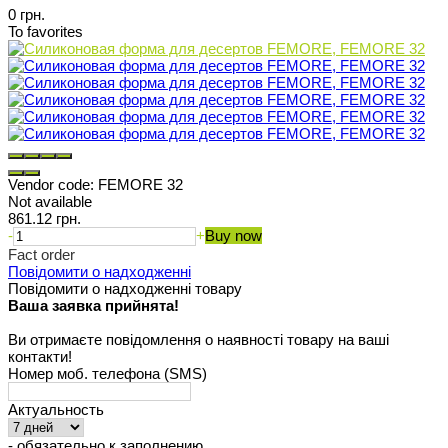
0 грн.
To favorites
Vendor code:
FEMORE 32
Not available
861.12 грн.
-
+
Buy now
Fact order
Повідомити о надходженні
Повідомити о надходженні товару
Ваша заявка прийнята!
Ви отримаєте повідомлення о наявності товару на ваші
контакти!
Номер моб. телефона (SMS)
Актуальность
- обязательно к заполнению