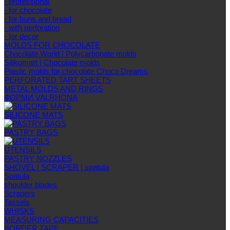
- professional
- for chocolate
- for buns and bread
- with perforation
- for decor
MOLDS FOR CHOCOLATE
Chocolate World | Polycarbonate molds
Silikomart | Chocolate molds
Plastic molds for chocolate Choco Dreams
PERFORATED TART SHEETS
METAL MOLDS AND RINGS
ФОРМИ VALRHONA
SILICONE MATS
PASTRY BAGS
UTENSILS
PASTRY NOZZLES
SHOVEL | SCRAPER | spatula
Spatula
shoulder blades
Scrapers
Tassels
WHISKS
MEASURING CAPACITIES
BORDER TAPE