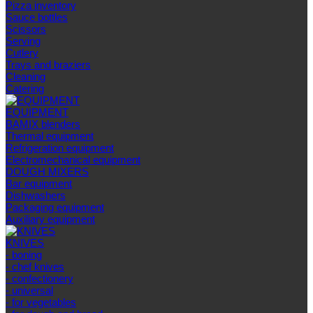
Pizza inventory
Sauce bottles
Scissors
Serving
Cutlery
Trays and braziers
Сleaning
Catering
EQUIPMENT
BAMIX blenders
Thermal equipment
Refrigeration equipment
Electromechanical equipment
DOUGH MIXERS
Bar equipment
Dishwashers
Packaging equipment
Auxiliary equipment
KNIVES
- boning
- chef knives
- confectionery
- universal
- for vegetables