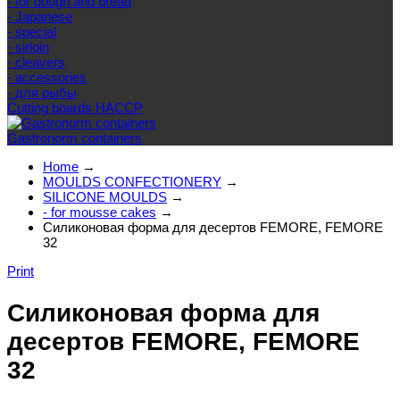
- for dough and bread
- Japanese
- special
- sirloin
- cleavers
- accessories
- для рыбы
Cutting boards HACCP
Gastronorm containers
Home
→
MOULDS CONFECTIONERY
→
SILICONE MOULDS
→
- for mousse cakes
→
Силиконовая форма для десертов FEMORE, FEMORE
32
Print
Силиконовая форма для
десертов FEMORE, FEMORE
32