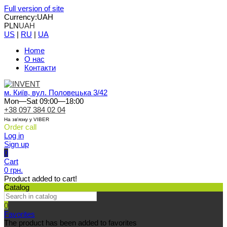
Full version of site
Currency:
UAH
PLN
UAH
US
|
RU
|
UA
Home
О нас
Контакти
м. Київ, вул. Половецька 3/42
Mon—Sat 09:00—18:00
+38 097 384 02 04
На зв'язку у VIBER
Order call
Log in
Sign up
0
Cart
0 грн.
Product added to cart!
Catalog
0
Favorites
The product has been added to favorites