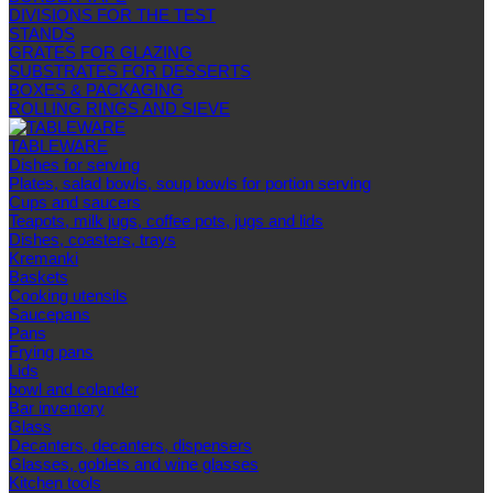
DIVISIONS FOR THE TEST
STANDS
GRATES FOR GLAZING
SUBSTRATES FOR DESSERTS
BOXES & PACKAGING
ROLLING RINGS AND SIEVE
TABLEWARE
Dishes for serving
Plates, salad bowls, soup bowls for portion serving
Cups and saucers
Teapots, milk jugs, coffee pots, jugs and lids
Dishes, coasters, trays
Kremanki
Baskets
Cooking utensils
Saucepans
Pans
Frying pans
Lids
bowl and colander
Bar inventory
Glass
Decanters, decanters, dispensers
Glasses, goblets and wine glasses
Kitchen tools