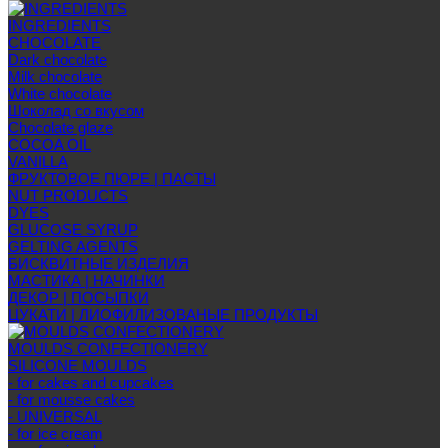
INGREDIENTS
CHOCOLATE
Dark chocolate
Milk chocolate
White chocolate
Шоколад со вкусом
Chocolate glaze
COCOA OIL
VANILLA
ФРУКТОВОЕ ПЮРЕ | ПАСТЫ
NUT PRODUCTS
DYES
GLUCOSE SYRUP
GELTING AGENTS
БИСКВИТНЫЕ ИЗДЕЛИЯ
МАСТИКА | НАЧИНКИ
ДЕКОР | ПОСЫПКИ
ЦУКАТИ | ЛИОФИЛИЗОВАНЫЕ ПРОДУКТЫ
MOULDS CONFECTIONERY
SILICONE MOULDS
- for cakes and cupcakes
- for mousse cakes
- UNIVERSAL
- for ice cream