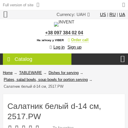
Full version of site
Currency:
UAH
US
|
RU
|
UA
+38 097 384 02 04
Order call
На зв'язку у VIBER
Log in
Sign up
Catalog
Home
→
TABLEWARE
→
Dishes for serving
→
Plates, salad bowls, soup bowls for portion serving
→
Салатник белый d-14 см, 2517.PW
Салатник белый d-14 см,
2517.PW
To favorites