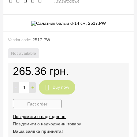
2517.PW
Vendor code:
Not available
265.36 грн.
-
+
Buy now
Fact order
Повідомити о надходженні
Повідомити о надходженні товару
Ваша заявка прийнята!