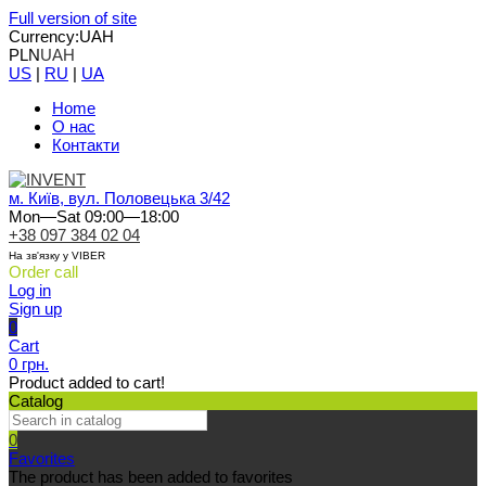
Full version of site
Currency:
UAH
PLN
UAH
US
|
RU
|
UA
Home
О нас
Контакти
м. Київ, вул. Половецька 3/42
Mon—Sat 09:00—18:00
+38 097 384 02 04
На зв'язку у VIBER
Order call
Log in
Sign up
0
Cart
0 грн.
Product added to cart!
Catalog
0
Favorites
The product has been added to favorites