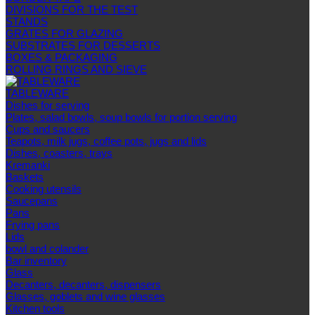
DIVISIONS FOR THE TEST
STANDS
GRATES FOR GLAZING
SUBSTRATES FOR DESSERTS
BOXES & PACKAGING
ROLLING RINGS AND SIEVE
TABLEWARE
Dishes for serving
Plates, salad bowls, soup bowls for portion serving
Cups and saucers
Teapots, milk jugs, coffee pots, jugs and lids
Dishes, coasters, trays
Kremanki
Baskets
Cooking utensils
Saucepans
Pans
Frying pans
Lids
bowl and colander
Bar inventory
Glass
Decanters, decanters, dispensers
Glasses, goblets and wine glasses
Kitchen tools