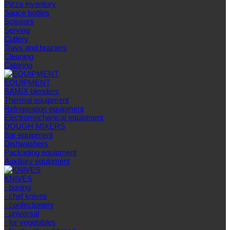
Pizza inventory
Sauce bottles
Scissors
Serving
Cutlery
Trays and braziers
Сleaning
Catering
EQUIPMENT
BAMIX blenders
Thermal equipment
Refrigeration equipment
Electromechanical equipment
DOUGH MIXERS
Bar equipment
Dishwashers
Packaging equipment
Auxiliary equipment
KNIVES
- boning
- chef knives
- confectionery
- universal
- for vegetables