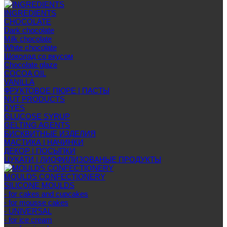
INGREDIENTS
CHOCOLATE
Dark chocolate
Milk chocolate
White chocolate
Шоколад со вкусом
Chocolate glaze
COCOA OIL
VANILLA
ФРУКТОВОЕ ПЮРЕ | ПАСТЫ
NUT PRODUCTS
DYES
GLUCOSE SYRUP
GELTING AGENTS
БИСКВИТНЫЕ ИЗДЕЛИЯ
МАСТИКА | НАЧИНКИ
ДЕКОР | ПОСЫПКИ
ЦУКАТИ | ЛИОФИЛИЗОВАНЫЕ ПРОДУКТЫ
MOULDS CONFECTIONERY
SILICONE MOULDS
- for cakes and cupcakes
- for mousse cakes
- UNIVERSAL
- for ice cream