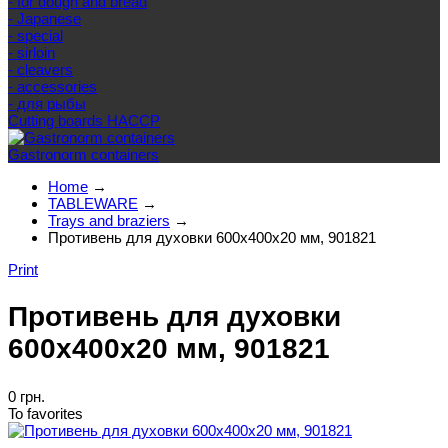
- for dough and bread
- Japanese
- special
- sirloin
- cleavers
- accessories
- для рыбы
Cutting boards HACCP
Gastronorm containers
Home
→
TABLEWARE
→
Trays and braziers
→
Противень для духовки 600х400х20 мм, 901821
Print
Противень для духовки
600х400х20 мм, 901821
0 грн.
To favorites