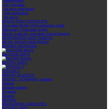
- professional
- for chocolate
- for buns and bread
- with perforation
- for decor
MOLDS FOR CHOCOLATE
Chocolate World | Polycarbonate molds
Silikomart | Chocolate molds
Plastic molds for chocolate Choco Dreams
PERFORATED TART SHEETS
METAL MOLDS AND RINGS
ФОРМИ VALRHONA
SILICONE MATS
PASTRY BAGS
UTENSILS
PASTRY NOZZLES
SHOVEL | SCRAPER | spatula
Spatula
shoulder blades
Scrapers
Tassels
WHISKS
MEASURING CAPACITIES
BORDER TAPE