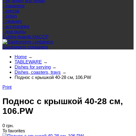
- for dough and bread
- Japanese
- special
- sirloin
- cleavers
- accessories
- для рыбы
Cutting boards HACCP
Gastronorm containers
Home
→
TABLEWARE
→
Dishes for serving
→
Dishes, coasters, trays
→
Поднос с крышкой 40-28 см, 106.PW
Print
Поднос с крышкой 40-28 см,
106.PW
0 грн.
To favorites