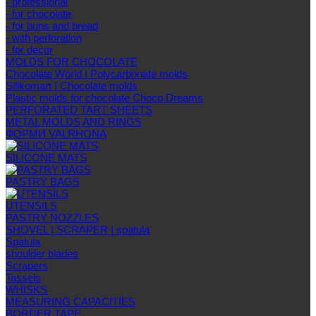
- professional
- for chocolate
- for buns and bread
- with perforation
- for decor
MOLDS FOR CHOCOLATE
Chocolate World | Polycarbonate molds
Silikomart | Chocolate molds
Plastic molds for chocolate Choco Dreams
PERFORATED TART SHEETS
METAL MOLDS AND RINGS
ФОРМИ VALRHONA
SILICONE MATS
PASTRY BAGS
UTENSILS
PASTRY NOZZLES
SHOVEL | SCRAPER | spatula
Spatula
shoulder blades
Scrapers
Tassels
WHISKS
MEASURING CAPACITIES
BORDER TAPE