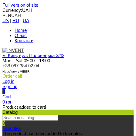
Full version of site
Currency:
UAH
PLN
UAH
US
|
RU
|
UA
Home
О нас
Контакти
м. Київ, вул. Половецька 3/42
Mon—Sat 09:00—18:00
+38 097 384 02 04
На зв'язку у VIBER
Order call
Log in
Sign up
0
Cart
0 грн.
Product added to cart!
Catalog
0
Favorites
The product has been added to favorites