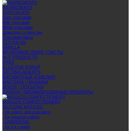
INGREDIENTS
CHOCOLATE
Dark chocolate
Milk chocolate
White chocolate
Шоколад со вкусом
Chocolate glaze
COCOA OIL
VANILLA
ФРУКТОВОЕ ПЮРЕ | ПАСТЫ
NUT PRODUCTS
DYES
GLUCOSE SYRUP
GELTING AGENTS
БИСКВИТНЫЕ ИЗДЕЛИЯ
МАСТИКА | НАЧИНКИ
ДЕКОР | ПОСЫПКИ
ЦУКАТИ | ЛИОФИЛИЗОВАНЫЕ ПРОДУКТЫ
MOULDS CONFECTIONERY
SILICONE MOULDS
- for cakes and cupcakes
- for mousse cakes
- UNIVERSAL
- for ice cream