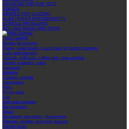
DIVISIONS FOR THE TEST
STANDS
GRATES FOR GLAZING
SUBSTRATES FOR DESSERTS
BOXES & PACKAGING
ROLLING RINGS AND SIEVE
TABLEWARE
Dishes for serving
Plates, salad bowls, soup bowls for portion serving
Cups and saucers
Teapots, milk jugs, coffee pots, jugs and lids
Dishes, coasters, trays
Kremanki
Baskets
Cooking utensils
Saucepans
Pans
Frying pans
Lids
bowl and colander
Bar inventory
Glass
Decanters, decanters, dispensers
Glasses, goblets and wine glasses
Kitchen tools