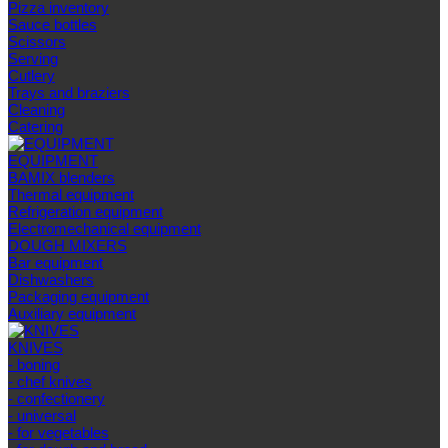
Pizza inventory
Sauce bottles
Scissors
Serving
Cutlery
Trays and braziers
Сleaning
Catering
EQUIPMENT
BAMIX blenders
Thermal equipment
Refrigeration equipment
Electromechanical equipment
DOUGH MIXERS
Bar equipment
Dishwashers
Packaging equipment
Auxiliary equipment
KNIVES
- boning
- chef knives
- confectionery
- universal
- for vegetables