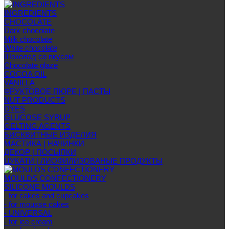
INGREDIENTS
CHOCOLATE
Dark chocolate
Milk chocolate
White chocolate
Шоколад со вкусом
Chocolate glaze
COCOA OIL
VANILLA
ФРУКТОВОЕ ПЮРЕ | ПАСТЫ
NUT PRODUCTS
DYES
GLUCOSE SYRUP
GELTING AGENTS
БИСКВИТНЫЕ ИЗДЕЛИЯ
МАСТИКА | НАЧИНКИ
ДЕКОР | ПОСЫПКИ
ЦУКАТИ | ЛИОФИЛИЗОВАНЫЕ ПРОДУКТЫ
MOULDS CONFECTIONERY
SILICONE MOULDS
- for cakes and cupcakes
- for mousse cakes
- UNIVERSAL
- for ice cream