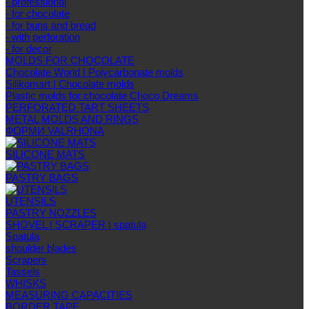
- professional
- for chocolate
- for buns and bread
- with perforation
- for decor
MOLDS FOR CHOCOLATE
Chocolate World | Polycarbonate molds
Silikomart | Chocolate molds
Plastic molds for chocolate Choco Dreams
PERFORATED TART SHEETS
METAL MOLDS AND RINGS
ФОРМИ VALRHONA
SILICONE MATS
PASTRY BAGS
UTENSILS
PASTRY NOZZLES
SHOVEL | SCRAPER | spatula
Spatula
shoulder blades
Scrapers
Tassels
WHISKS
MEASURING CAPACITIES
BORDER TAPE