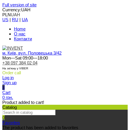
Full version of site
Currency:
UAH
PLN
UAH
US
|
RU
|
UA
Home
О нас
Контакти
м. Київ, вул. Половецька 3/42
Mon—Sat 09:00—18:00
+38 097 384 02 04
На зв'язку у VIBER
Order call
Log in
Sign up
0
Cart
0 грн.
Product added to cart!
Catalog
0
Favorites
The product has been added to favorites