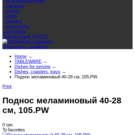
- for dough and bread
- Japanese
- special
- sirloin
- cleavers
- accessories
- для рыбы
Cutting boards HACCP
Gastronorm containers
Home
→
TABLEWARE
→
Dishes for serving
→
Dishes, coasters, trays
→
Поднос меламиновый 40-28 см, 105.PW
Print
Поднос меламиновый 40-28
см, 105.PW
0 грн.
To favorites