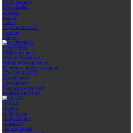
Pizza inventory
Sauce bottles
Scissors
Serving
Cutlery
Trays and braziers
Сleaning
Catering
EQUIPMENT
BAMIX blenders
Thermal equipment
Refrigeration equipment
Electromechanical equipment
DOUGH MIXERS
Bar equipment
Dishwashers
Packaging equipment
Auxiliary equipment
KNIVES
- boning
- chef knives
- confectionery
- universal
- for vegetables