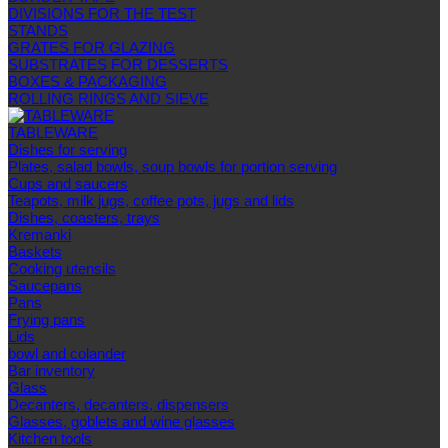
DIVISIONS FOR THE TEST
STANDS
GRATES FOR GLAZING
SUBSTRATES FOR DESSERTS
BOXES & PACKAGING
ROLLING RINGS AND SIEVE
TABLEWARE
Dishes for serving
Plates, salad bowls, soup bowls for portion serving
Cups and saucers
Teapots, milk jugs, coffee pots, jugs and lids
Dishes, coasters, trays
Kremanki
Baskets
Cooking utensils
Saucepans
Pans
Frying pans
Lids
bowl and colander
Bar inventory
Glass
Decanters, decanters, dispensers
Glasses, goblets and wine glasses
Kitchen tools