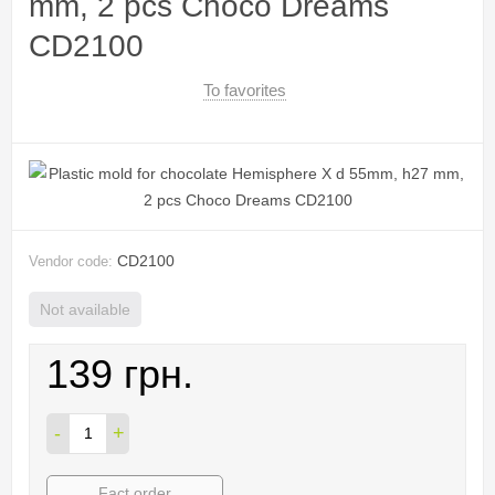
mm, 2 pcs Choco Dreams
CD2100
To favorites
CD2100
Vendor code:
Not available
139 грн.
-
+
Fact order