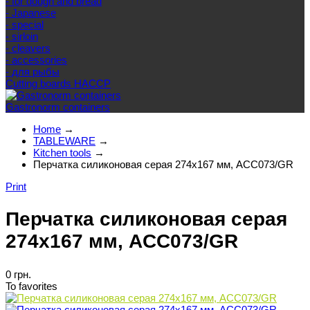
- for dough and bread
- Japanese
- special
- sirloin
- cleavers
- accessories
- для рыбы
Cutting boards HACCP
Gastronorm containers
Home
→
TABLEWARE
→
Kitchen tools
→
Перчатка силиконовая серая 274х167 мм, ACC073/GR
Print
Перчатка силиконовая серая
274х167 мм, ACC073/GR
0 грн.
To favorites