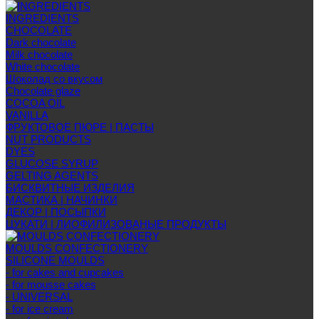
INGREDIENTS
CHOCOLATE
Dark chocolate
Milk chocolate
White chocolate
Шоколад со вкусом
Chocolate glaze
COCOA OIL
VANILLA
ФРУКТОВОЕ ПЮРЕ | ПАСТЫ
NUT PRODUCTS
DYES
GLUCOSE SYRUP
GELTING AGENTS
БИСКВИТНЫЕ ИЗДЕЛИЯ
МАСТИКА | НАЧИНКИ
ДЕКОР | ПОСЫПКИ
ЦУКАТИ | ЛИОФИЛИЗОВАНЫЕ ПРОДУКТЫ
MOULDS CONFECTIONERY
SILICONE MOULDS
- for cakes and cupcakes
- for mousse cakes
- UNIVERSAL
- for ice cream