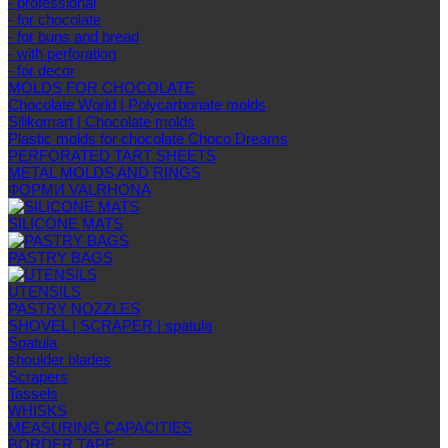
- professional
- for chocolate
- for buns and bread
- with perforation
- for decor
MOLDS FOR CHOCOLATE
Chocolate World | Polycarbonate molds
Silikomart | Chocolate molds
Plastic molds for chocolate Choco Dreams
PERFORATED TART SHEETS
METAL MOLDS AND RINGS
ФОРМИ VALRHONA
SILICONE MATS
PASTRY BAGS
UTENSILS
PASTRY NOZZLES
SHOVEL | SCRAPER | spatula
Spatula
shoulder blades
Scrapers
Tassels
WHISKS
MEASURING CAPACITIES
BORDER TAPE