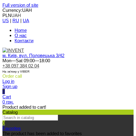
Full version of site
Currency:
UAH
PLN
UAH
US
|
RU
|
UA
Home
О нас
Контакти
м. Київ, вул. Половецька 3/42
Mon—Sat 09:00—18:00
+38 097 384 02 04
На зв'язку у VIBER
Order call
Log in
Sign up
0
Cart
0 грн.
Product added to cart!
Catalog
0
Favorites
The product has been added to favorites