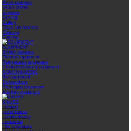
Pizza inventory
Sauce bottles
Scissors
Serving
Cutlery
Trays and braziers
Сleaning
Catering
EQUIPMENT
BAMIX blenders
Thermal equipment
Refrigeration equipment
Electromechanical equipment
DOUGH MIXERS
Bar equipment
Dishwashers
Packaging equipment
Auxiliary equipment
KNIVES
- boning
- chef knives
- confectionery
- universal
- for vegetables