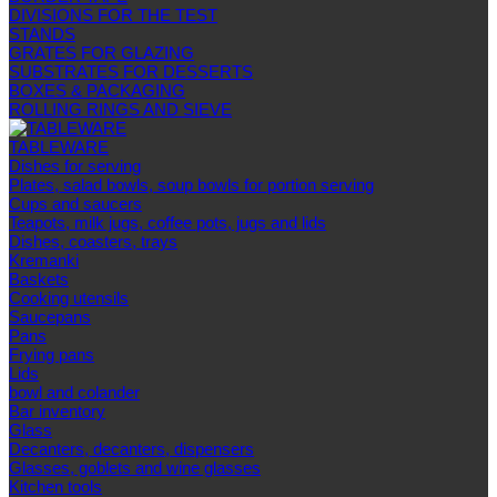
DIVISIONS FOR THE TEST
STANDS
GRATES FOR GLAZING
SUBSTRATES FOR DESSERTS
BOXES & PACKAGING
ROLLING RINGS AND SIEVE
TABLEWARE
Dishes for serving
Plates, salad bowls, soup bowls for portion serving
Cups and saucers
Teapots, milk jugs, coffee pots, jugs and lids
Dishes, coasters, trays
Kremanki
Baskets
Cooking utensils
Saucepans
Pans
Frying pans
Lids
bowl and colander
Bar inventory
Glass
Decanters, decanters, dispensers
Glasses, goblets and wine glasses
Kitchen tools