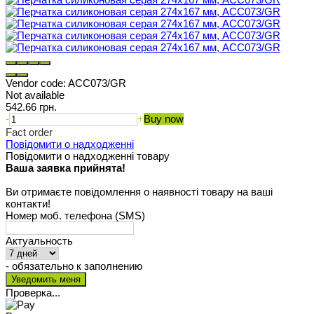
Vendor code:
ACC073/GR
Not available
542.66 грн.
-
+
Buy now
Fact order
Повідомити о надходженні
Повідомити о надходженні товару
Ваша заявка прийнята!
Ви отримаєте повідомлення о наявності товару на ваші
контакти!
Номер моб. телефона (SMS)
Актуальность
- обязательно к заполнению
Проверка...