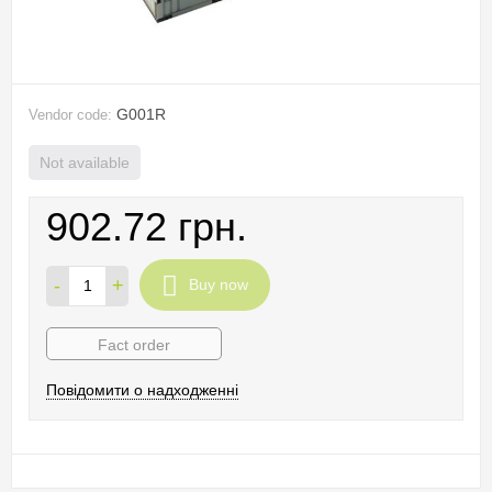
G001R
Vendor code:
Not available
902.72 грн.
-
+
Buy now
Fact order
Повідомити о надходженні