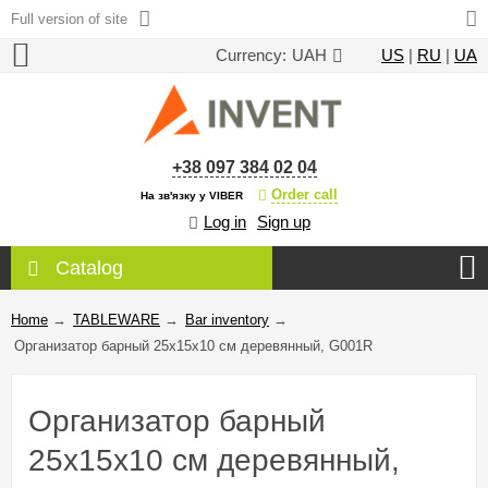
Full version of site
Currency:
UAH
US
|
RU
|
UA
+38 097 384 02 04
Order call
На зв'язку у VIBER
Log in
Sign up
Catalog
Home
→
TABLEWARE
→
Bar inventory
→
Организатор барный 25x15x10 см деревянный, G001R
Организатор барный
25x15x10 см деревянный,