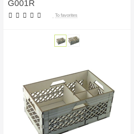
G001R
To favorites