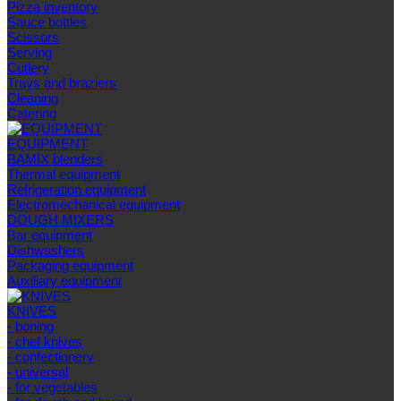
Pizza inventory
Sauce bottles
Scissors
Serving
Cutlery
Trays and braziers
Сleaning
Catering
EQUIPMENT
BAMIX blenders
Thermal equipment
Refrigeration equipment
Electromechanical equipment
DOUGH MIXERS
Bar equipment
Dishwashers
Packaging equipment
Auxiliary equipment
KNIVES
- boning
- chef knives
- confectionery
- universal
- for vegetables