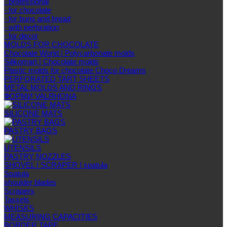
- professional
- for chocolate
- for buns and bread
- with perforation
- for decor
MOLDS FOR CHOCOLATE
Chocolate World | Polycarbonate molds
Silikomart | Chocolate molds
Plastic molds for chocolate Choco Dreams
PERFORATED TART SHEETS
METAL MOLDS AND RINGS
ФОРМИ VALRHONA
SILICONE MATS
PASTRY BAGS
UTENSILS
PASTRY NOZZLES
SHOVEL | SCRAPER | spatula
Spatula
shoulder blades
Scrapers
Tassels
WHISKS
MEASURING CAPACITIES
BORDER TAPE