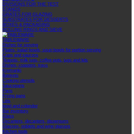
DIVISIONS FOR THE TEST
STANDS
GRATES FOR GLAZING
SUBSTRATES FOR DESSERTS
BOXES & PACKAGING
ROLLING RINGS AND SIEVE
TABLEWARE
Dishes for serving
Plates, salad bowls, soup bowls for portion serving
Cups and saucers
Teapots, milk jugs, coffee pots, jugs and lids
Dishes, coasters, trays
Kremanki
Baskets
Cooking utensils
Saucepans
Pans
Frying pans
Lids
bowl and colander
Bar inventory
Glass
Decanters, decanters, dispensers
Glasses, goblets and wine glasses
Kitchen tools