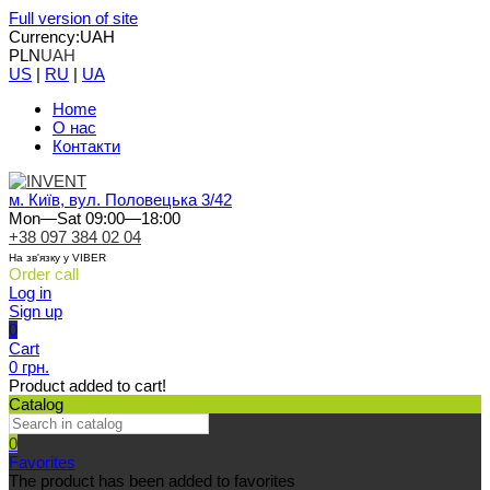
Full version of site
Currency:
UAH
PLN
UAH
US
|
RU
|
UA
Home
О нас
Контакти
м. Київ, вул. Половецька 3/42
Mon—Sat 09:00—18:00
+38 097 384 02 04
На зв'язку у VIBER
Order call
Log in
Sign up
0
Cart
0 грн.
Product added to cart!
Catalog
0
Favorites
The product has been added to favorites