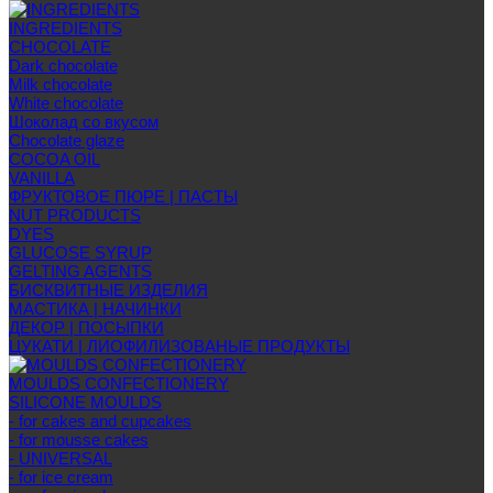
INGREDIENTS
CHOCOLATE
Dark chocolate
Milk chocolate
White chocolate
Шоколад со вкусом
Chocolate glaze
COCOA OIL
VANILLA
ФРУКТОВОЕ ПЮРЕ | ПАСТЫ
NUT PRODUCTS
DYES
GLUCOSE SYRUP
GELTING AGENTS
БИСКВИТНЫЕ ИЗДЕЛИЯ
МАСТИКА | НАЧИНКИ
ДЕКОР | ПОСЫПКИ
ЦУКАТИ | ЛИОФИЛИЗОВАНЫЕ ПРОДУКТЫ
MOULDS CONFECTIONERY
SILICONE MOULDS
- for cakes and cupcakes
- for mousse cakes
- UNIVERSAL
- for ice cream