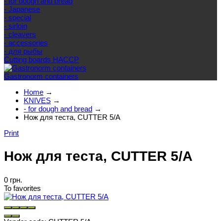
- for dough and bread
- Japanese
- special
- sirloin
- cleavers
- accessories
- для рыбы
Cutting boards HACCP
Gastronorm containers
Home
→
KNIVES
→
- for dough and bread
→
Нож для теста, CUTTER 5/A
Print
Нож для теста, CUTTER 5/A
0 грн.
To favorites