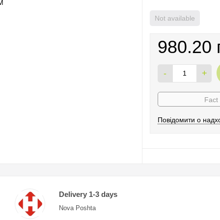
Not available
980.20 
-
+
Fact
Повідомити о надх
Delivery 1-3 days
Nova Poshta