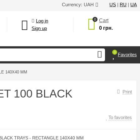
Currency:
UAH
US
|
RU
|
UA
0
Cart
Log in
0 грн.
Sign up
0
Favorites
GLE 140X40 MM
SET 100 BLACK
Print
To favorites
 BLACK TRAYS - RECTANGLE 140X40 MM