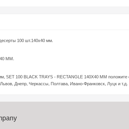
есерты 100 шт.140x40 мм.
X40 MM.
 мм, SET 100 BLACK TRAYS - RECTANGLE 140X40 MM положите ег
 Львов, Днепр, Черкассы, Полтава, Ивано-Франковск, Луцк и т.д.
mpany