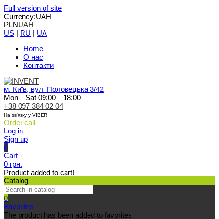
Full version of site
Currency:
UAH
PLN
UAH
US
|
RU
|
UA
Home
О нас
Контакти
м. Київ, вул. Половецька 3/42
Mon—Sat 09:00—18:00
+38 097 384 02 04
На зв'язку у VIBER
Order call
Log in
Sign up
0
Cart
0 грн.
Product added to cart!
Catalog
0
Favorites
The product has been added to favorites