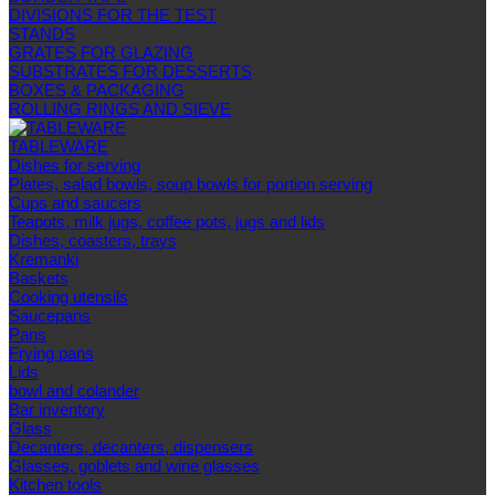
DIVISIONS FOR THE TEST
STANDS
GRATES FOR GLAZING
SUBSTRATES FOR DESSERTS
BOXES & PACKAGING
ROLLING RINGS AND SIEVE
TABLEWARE
Dishes for serving
Plates, salad bowls, soup bowls for portion serving
Cups and saucers
Teapots, milk jugs, coffee pots, jugs and lids
Dishes, coasters, trays
Kremanki
Baskets
Cooking utensils
Saucepans
Pans
Frying pans
Lids
bowl and colander
Bar inventory
Glass
Decanters, decanters, dispensers
Glasses, goblets and wine glasses
Kitchen tools