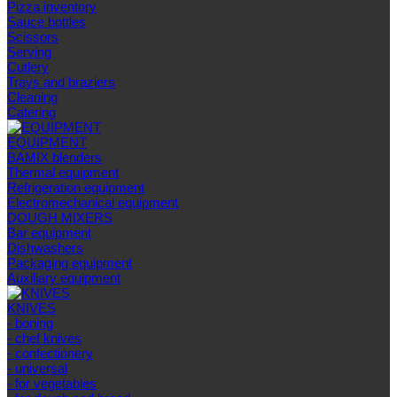
Pizza inventory
Sauce bottles
Scissors
Serving
Cutlery
Trays and braziers
Сleaning
Catering
EQUIPMENT
BAMIX blenders
Thermal equipment
Refrigeration equipment
Electromechanical equipment
DOUGH MIXERS
Bar equipment
Dishwashers
Packaging equipment
Auxiliary equipment
KNIVES
- boning
- chef knives
- confectionery
- universal
- for vegetables