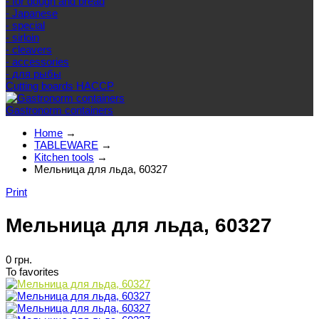
- for dough and bread
- Japanese
- special
- sirloin
- cleavers
- accessories
- для рыбы
Cutting boards HACCP
Gastronorm containers
Home
→
TABLEWARE
→
Kitchen tools
→
Мельница для льда, 60327
Print
Мельница для льда, 60327
0 грн.
To favorites