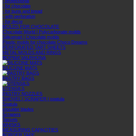
- professional
- for chocolate
- for buns and bread
- with perforation
- for decor
MOLDS FOR CHOCOLATE
Chocolate World | Polycarbonate molds
Silikomart | Chocolate molds
Plastic molds for chocolate Choco Dreams
PERFORATED TART SHEETS
METAL MOLDS AND RINGS
ФОРМИ VALRHONA
SILICONE MATS
PASTRY BAGS
UTENSILS
PASTRY NOZZLES
SHOVEL | SCRAPER | spatula
Spatula
shoulder blades
Scrapers
Tassels
WHISKS
MEASURING CAPACITIES
BORDER TAPE