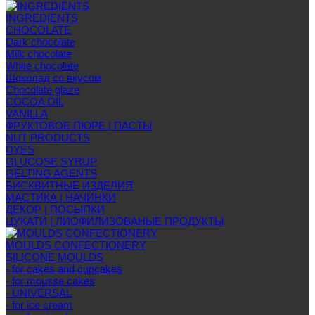
INGREDIENTS
CHOCOLATE
Dark chocolate
Milk chocolate
White chocolate
Шоколад со вкусом
Chocolate glaze
COCOA OIL
VANILLA
ФРУКТОВОЕ ПЮРЕ | ПАСТЫ
NUT PRODUCTS
DYES
GLUCOSE SYRUP
GELTING AGENTS
БИСКВИТНЫЕ ИЗДЕЛИЯ
МАСТИКА | НАЧИНКИ
ДЕКОР | ПОСЫПКИ
ЦУКАТИ | ЛИОФИЛИЗОВАНЫЕ ПРОДУКТЫ
MOULDS CONFECTIONERY
SILICONE MOULDS
- for cakes and cupcakes
- for mousse cakes
- UNIVERSAL
- for ice cream