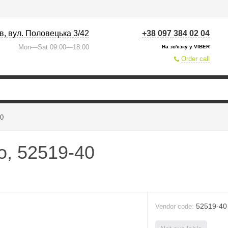
їв, вул. Половецька 3/42
+38 097 384 02 04
Mon—Sat 09:00—18:00
На зв'язку у VIBER
Order call
40
, 52519-40
52519-40
Vendor code: