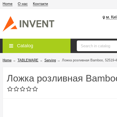
Home
О нас
Контакти
м. Ки
Catalog
Home
→
TABLEWARE
→
Serving
→
Ложка розливная Bamboo, 52519-
Ложка розливная Bamboo