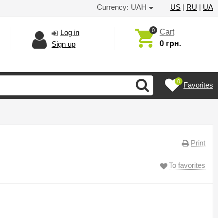
Currency:
UAH
US
|
RU
|
UA
0
Cart
Log in
0 грн.
Sign up
0
Favorites
Print
To favorites