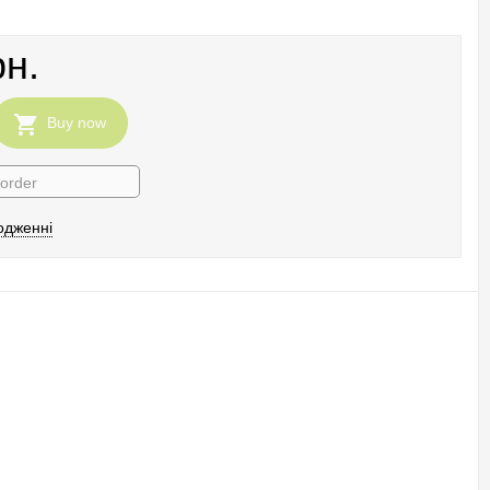
рн.
Buy now
 order
одженні