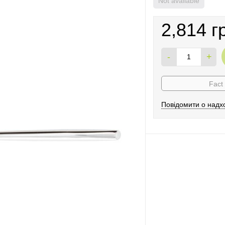
Not available
2,814 г
-
+
Fact
Повідомити о надх