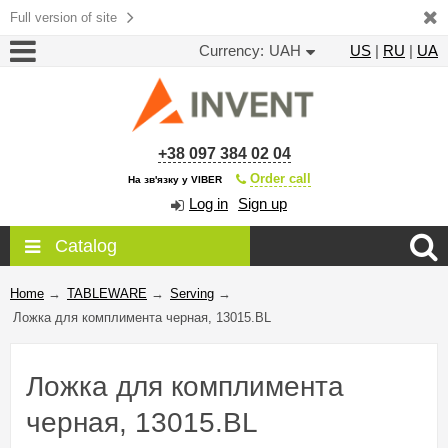
Full version of site
Currency:
UAH
US
|
RU
|
UA
+38 097 384 02 04
Order call
На зв'язку у VIBER
Log in
Sign up
Catalog
Home
→
TABLEWARE
→
Serving
→
Ложка для комплимента черная, 13015.BL
Ложка для комплимента
черная, 13015.BL