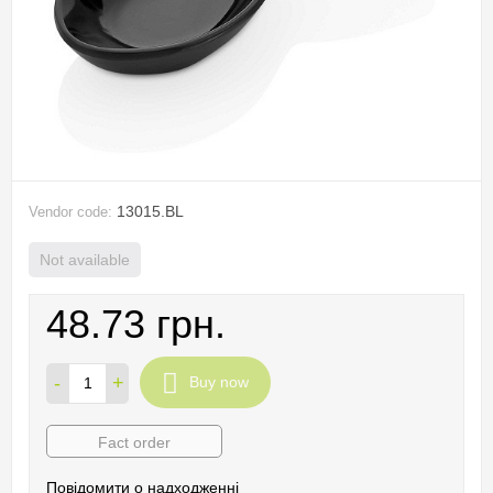
13015.BL
Vendor code:
Not available
48.73 грн.
-
+
Buy now
Fact order
Повідомити о надходженні