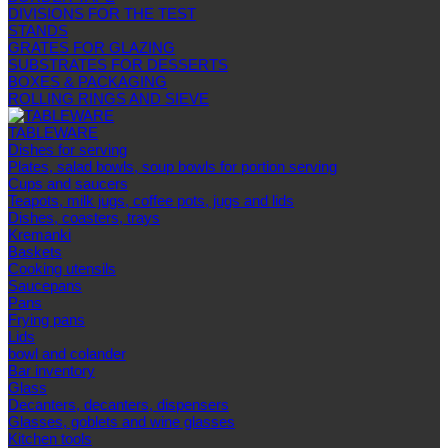
DIVISIONS FOR THE TEST
STANDS
GRATES FOR GLAZING
SUBSTRATES FOR DESSERTS
BOXES & PACKAGING
ROLLING RINGS AND SIEVE
TABLEWARE
Dishes for serving
Plates, salad bowls, soup bowls for portion serving
Cups and saucers
Teapots, milk jugs, coffee pots, jugs and lids
Dishes, coasters, trays
Kremanki
Baskets
Cooking utensils
Saucepans
Pans
Frying pans
Lids
bowl and colander
Bar inventory
Glass
Decanters, decanters, dispensers
Glasses, goblets and wine glasses
Kitchen tools