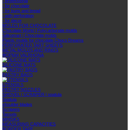
- professional
- for chocolate
- for buns and bread
- with perforation
- for decor
MOLDS FOR CHOCOLATE
Chocolate World | Polycarbonate molds
Silikomart | Chocolate molds
Plastic molds for chocolate Choco Dreams
PERFORATED TART SHEETS
METAL MOLDS AND RINGS
ФОРМИ VALRHONA
SILICONE MATS
PASTRY BAGS
UTENSILS
PASTRY NOZZLES
SHOVEL | SCRAPER | spatula
Spatula
shoulder blades
Scrapers
Tassels
WHISKS
MEASURING CAPACITIES
BORDER TAPE