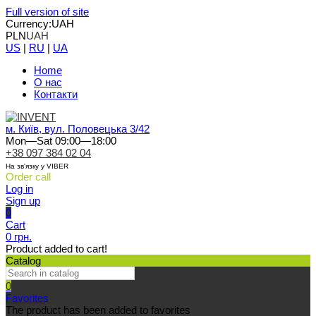
Full version of site
Currency:
UAH
PLN
UAH
US
|
RU
|
UA
Home
О нас
Контакти
м. Київ, вул. Половецька 3/42
Mon—Sat 09:00—18:00
+38 097 384 02 04
На зв'язку у VIBER
Order call
Log in
Sign up
0
Cart
0 грн.
Product added to cart!
Catalog
0
Favorites
The product has been added to favorites