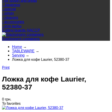
- for dough and bread
- Japanese
- special
- sirloin
- cleavers
- accessories
- для рыбы
Cutting boards HACCP
Gastronorm containers
Home
→
TABLEWARE
→
Serving
→
Ложка для кофе Laurier, 52380-37
Print
Ложка для кофе Laurier,
52380-37
0 грн.
To favorites