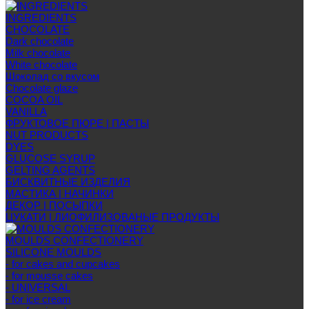
INGREDIENTS
CHOCOLATE
Dark chocolate
Milk chocolate
White chocolate
Шоколад со вкусом
Chocolate glaze
COCOA OIL
VANILLA
ФРУКТОВОЕ ПЮРЕ | ПАСТЫ
NUT PRODUCTS
DYES
GLUCOSE SYRUP
GELTING AGENTS
БИСКВИТНЫЕ ИЗДЕЛИЯ
МАСТИКА | НАЧИНКИ
ДЕКОР | ПОСЫПКИ
ЦУКАТИ | ЛИОФИЛИЗОВАНЫЕ ПРОДУКТЫ
MOULDS CONFECTIONERY
SILICONE MOULDS
- for cakes and cupcakes
- for mousse cakes
- UNIVERSAL
- for ice cream