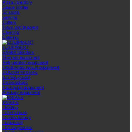
Pizza inventory
Sauce bottles
Scissors
Serving
Cutlery
Trays and braziers
Сleaning
Catering
EQUIPMENT
BAMIX blenders
Thermal equipment
Refrigeration equipment
Electromechanical equipment
DOUGH MIXERS
Bar equipment
Dishwashers
Packaging equipment
Auxiliary equipment
KNIVES
- boning
- chef knives
- confectionery
- universal
- for vegetables