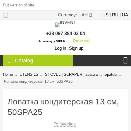
Full version of site
Currency:
UAH
US
|
RU
|
UA
+38 097 384 02 04
Order call
На зв'язку у VIBER
Log in
Sign up
Catalog
Home
→
UTENSILS
→
SHOVEL | SCRAPER | spatula
→
Spatula
→
Лопатка кондитерская 13 см, 50SPA25
Лопатка кондитерская 13 см,
50SPA25
To favorites