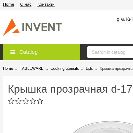
Home
О нас
Контакти
м. Ки
Catalog
Home
→
TABLEWARE
→
Cooking utensils
→
Lids
→
Крышка прозрачна
Крышка прозрачная d-17