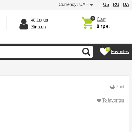
Currency:
UAH
US
|
RU
|
UA
0
Cart
Log in
0 грн.
Sign up
0
Favorites
Print
To favorites