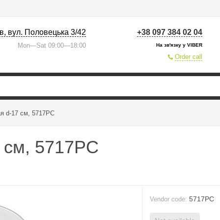
їв, вул. Половецька 3/42
+38 097 384 02 04
Mon—Sat 09:00—18:00
На зв'язку у VIBER
Order call
я d-17 см, 5717PC
 см, 5717PC
5717PC
Vendor code: