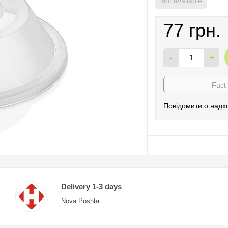
Not available
77 грн.
-
+
Fact
Повідомити о надх
Delivery 1-3 days
Nova Poshta