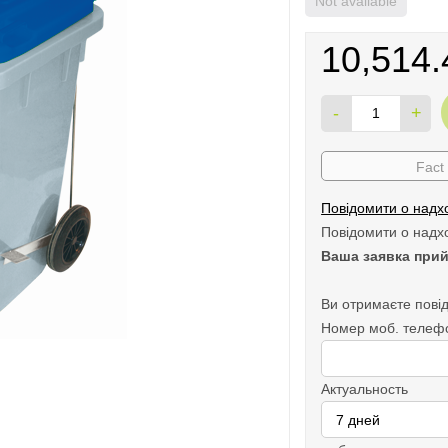
Not available
10,514.
-
+
Fact
Повідомити о надх
Повідомити о надх
Ваша заявка прий
Ви отримаєте повід
Номер моб. телеф
Актуальность