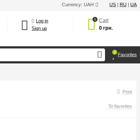
Currency:
UAH
US
|
RU
|
UA
0
Cart
Log in
0 грн.
Sign up
0
Favorites
Print
To favorites