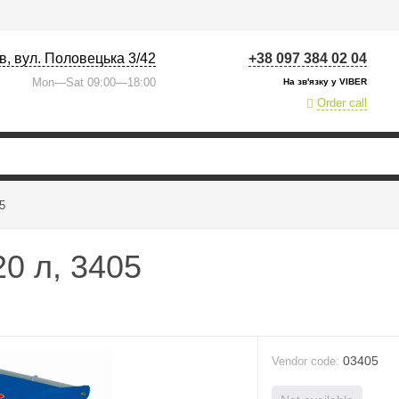
їв, вул. Половецька 3/42
+38 097 384 02 04
Mon—Sat 09:00—18:00
На зв'язку у VIBER
Order call
5
0 л, 3405
03405
Vendor code: