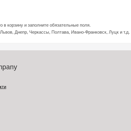
о в корзину и заполните обязательные поля.
 Львов, Днепр, Черкассы, Полтава, Ивано-Франковск, Луцк и т.д.
mpany
кти