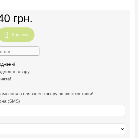
40 грн.
Buy now
 order
одженні
одженні товару
нята!
омлення о наявності товару на ваші контакти!
она (SMS)