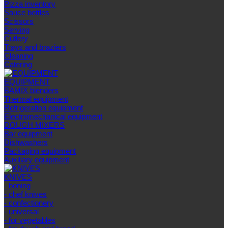
Pizza inventory
Sauce bottles
Scissors
Serving
Cutlery
Trays and braziers
Сleaning
Catering
EQUIPMENT
BAMIX blenders
Thermal equipment
Refrigeration equipment
Electromechanical equipment
DOUGH MIXERS
Bar equipment
Dishwashers
Packaging equipment
Auxiliary equipment
KNIVES
- boning
- chef knives
- confectionery
- universal
- for vegetables