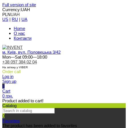
Full version of site
Currency:
UAH
PLN
UAH
US
|
RU
|
UA
Home
О нас
Контакти
м. Київ, вул. Половецька 3/42
Mon—Sat 09:00—18:00
+38 097 384 02 04
На зв'язку у VIBER
Order call
Log in
Sign up
0
Cart
0 грн.
Product added to cart!
Catalog
0
Favorites
The product has been added to favorites