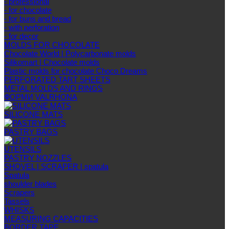
- professional
- for chocolate
- for buns and bread
- with perforation
- for decor
MOLDS FOR CHOCOLATE
Chocolate World | Polycarbonate molds
Silikomart | Chocolate molds
Plastic molds for chocolate Choco Dreams
PERFORATED TART SHEETS
METAL MOLDS AND RINGS
ФОРМИ VALRHONA
SILICONE MATS
PASTRY BAGS
UTENSILS
PASTRY NOZZLES
SHOVEL | SCRAPER | spatula
Spatula
shoulder blades
Scrapers
Tassels
WHISKS
MEASURING CAPACITIES
BORDER TAPE