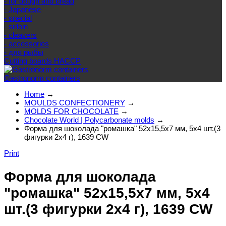
- for dough and bread
- Japanese
- special
- sirloin
- cleavers
- accessories
- для рыбы
Cutting boards HACCP
Gastronorm containers
Home
→
MOULDS CONFECTIONERY
→
MOLDS FOR CHOCOLATE
→
Chocolate World | Polycarbonate molds
→
Форма для шоколада "ромашка" 52x15,5x7 мм, 5х4 шт.(3
фигурки 2х4 г), 1639 CW
Print
Форма для шоколада
"ромашка" 52x15,5x7 мм, 5х4
шт.(3 фигурки 2х4 г), 1639 CW