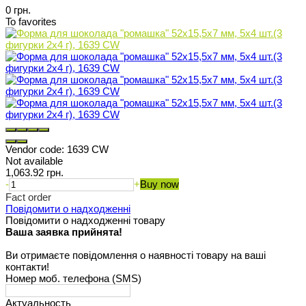
0 грн.
To favorites
Vendor code:
1639 CW
Not available
1,063.92 грн.
-
+
Buy now
Fact order
Повідомити о надходженні
Повідомити о надходженні товару
Ваша заявка прийнята!
Ви отримаєте повідомлення о наявності товару на ваші
контакти!
Номер моб. телефона (SMS)
Актуальность