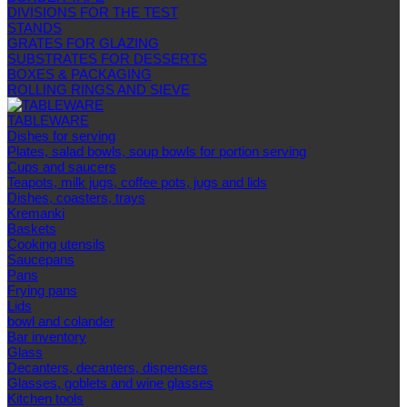
DIVISIONS FOR THE TEST
STANDS
GRATES FOR GLAZING
SUBSTRATES FOR DESSERTS
BOXES & PACKAGING
ROLLING RINGS AND SIEVE
TABLEWARE
Dishes for serving
Plates, salad bowls, soup bowls for portion serving
Cups and saucers
Teapots, milk jugs, coffee pots, jugs and lids
Dishes, coasters, trays
Kremanki
Baskets
Cooking utensils
Saucepans
Pans
Frying pans
Lids
bowl and colander
Bar inventory
Glass
Decanters, decanters, dispensers
Glasses, goblets and wine glasses
Kitchen tools