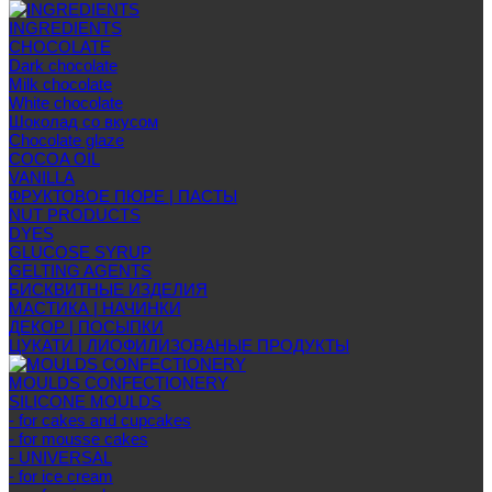
INGREDIENTS
CHOCOLATE
Dark chocolate
Milk chocolate
White chocolate
Шоколад со вкусом
Chocolate glaze
COCOA OIL
VANILLA
ФРУКТОВОЕ ПЮРЕ | ПАСТЫ
NUT PRODUCTS
DYES
GLUCOSE SYRUP
GELTING AGENTS
БИСКВИТНЫЕ ИЗДЕЛИЯ
МАСТИКА | НАЧИНКИ
ДЕКОР | ПОСЫПКИ
ЦУКАТИ | ЛИОФИЛИЗОВАНЫЕ ПРОДУКТЫ
MOULDS CONFECTIONERY
SILICONE MOULDS
- for cakes and cupcakes
- for mousse cakes
- UNIVERSAL
- for ice cream