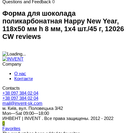
Questions and Feedback
0
Форма для шоколада
поликарбонатная Happy New Year,
118х50 мм h 8 мм, 1х4 шт./45 г, 12026
CW reviews
Company
О нас
Контакти
Contacts
+38 097 384 02 04
+38 097 384 02 04
mail@invent-sk.com
м. Київ, вул. Половецька 3/42
Mon—Sat 09:00—18:00
ИНВЕНТ | INVENT . Все права защищены. 2012 - 2022
0
Favorites