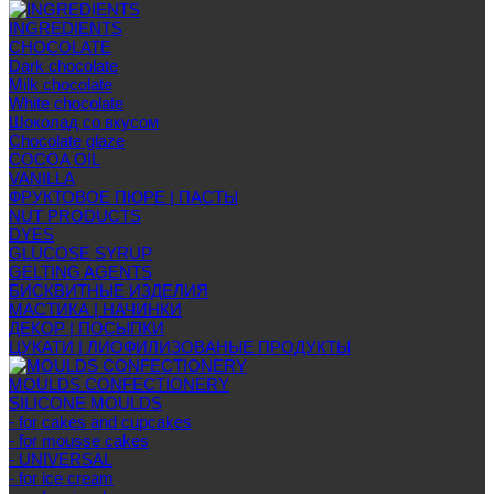
INGREDIENTS
CHOCOLATE
Dark chocolate
Milk chocolate
White chocolate
Шоколад со вкусом
Chocolate glaze
COCOA OIL
VANILLA
ФРУКТОВОЕ ПЮРЕ | ПАСТЫ
NUT PRODUCTS
DYES
GLUCOSE SYRUP
GELTING AGENTS
БИСКВИТНЫЕ ИЗДЕЛИЯ
МАСТИКА | НАЧИНКИ
ДЕКОР | ПОСЫПКИ
ЦУКАТИ | ЛИОФИЛИЗОВАНЫЕ ПРОДУКТЫ
MOULDS CONFECTIONERY
SILICONE MOULDS
- for cakes and cupcakes
- for mousse cakes
- UNIVERSAL
- for ice cream