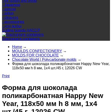
- for dough and bread
- Japanese
- special
- sirloin
- cleavers
- accessories
- для рыбы
Cutting boards HACCP
Gastronorm containers
Home
→
MOULDS CONFECTIONERY
→
MOLDS FOR CHOCOLATE
→
Chocolate World | Polycarbonate molds
→
Форма для шоколада поликарбонатная Happy New Year,
118х50 мм h 8 мм, 1х4 шт./45 г, 12026 CW
Print
Форма для шоколада
поликарбонатная Happy New
Year, 118х50 мм h 8 мм, 1х4
шт./45 г, 12026 CW