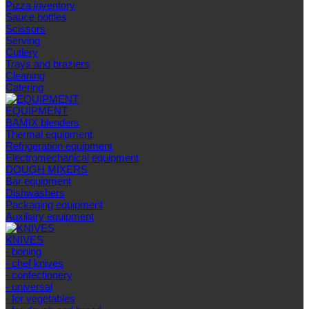
Pizza inventory
Sauce bottles
Scissors
Serving
Cutlery
Trays and braziers
Сleaning
Catering
EQUIPMENT
BAMIX blenders
Thermal equipment
Refrigeration equipment
Electromechanical equipment
DOUGH MIXERS
Bar equipment
Dishwashers
Packaging equipment
Auxiliary equipment
KNIVES
- boning
- chef knives
- confectionery
- universal
- for vegetables