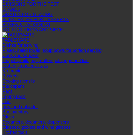
DIVISIONS FOR THE TEST
STANDS
GRATES FOR GLAZING
SUBSTRATES FOR DESSERTS
BOXES & PACKAGING
ROLLING RINGS AND SIEVE
TABLEWARE
Dishes for serving
Plates, salad bowls, soup bowls for portion serving
Cups and saucers
Teapots, milk jugs, coffee pots, jugs and lids
Dishes, coasters, trays
Kremanki
Baskets
Cooking utensils
Saucepans
Pans
Frying pans
Lids
bowl and colander
Bar inventory
Glass
Decanters, decanters, dispensers
Glasses, goblets and wine glasses
Kitchen tools