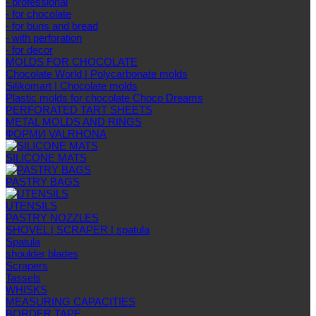
- professional
- for chocolate
- for buns and bread
- with perforation
- for decor
MOLDS FOR CHOCOLATE
Chocolate World | Polycarbonate molds
Silikomart | Chocolate molds
Plastic molds for chocolate Choco Dreams
PERFORATED TART SHEETS
METAL MOLDS AND RINGS
ФОРМИ VALRHONA
SILICONE MATS
PASTRY BAGS
UTENSILS
PASTRY NOZZLES
SHOVEL | SCRAPER | spatula
Spatula
shoulder blades
Scrapers
Tassels
WHISKS
MEASURING CAPACITIES
BORDER TAPE