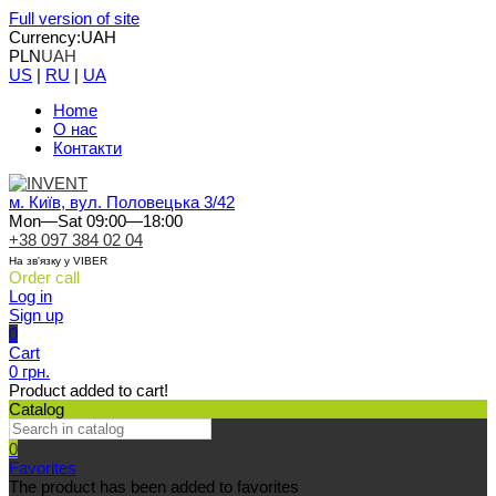
Full version of site
Currency:
UAH
PLN
UAH
US
|
RU
|
UA
Home
О нас
Контакти
м. Київ, вул. Половецька 3/42
Mon—Sat 09:00—18:00
+38 097 384 02 04
На зв'язку у VIBER
Order call
Log in
Sign up
0
Cart
0 грн.
Product added to cart!
Catalog
0
Favorites
The product has been added to favorites