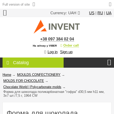
Full version of site
Currency:
UAH
US
|
RU
|
UA
+38 097 384 02 04
Order call
На зв'язку у VIBER
Log in
Sign up
Catalog
Home
→
MOULDS CONFECTIONERY
→
MOLDS FOR CHOCOLATE
→
Chocolate World | Polycarbonate molds
→
Форма для шоколада поликарбонатная "гофра" d30,5 мм h11 мм,
3х7 шт./7,5 г, 1964 CW
Форма для шоколада