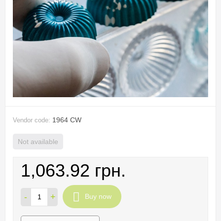
1964 CW
Vendor code:
Not available
1,063.92 грн.
-
+
Buy now