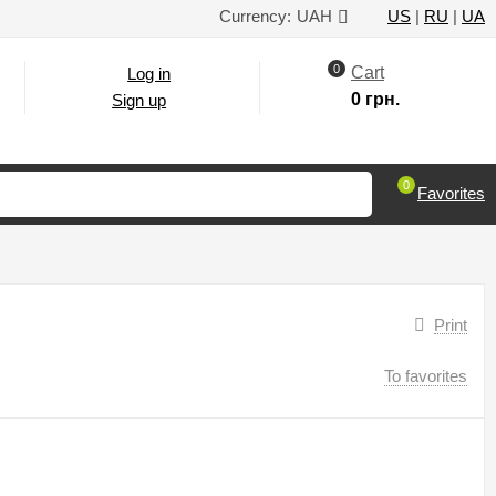
Currency:
UAH
US
|
RU
|
UA
0
Cart
Log in
0 грн.
Sign up
0
Favorites
Print
To favorites