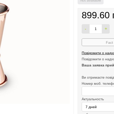
Not available
899.60 
-
+
Fact
Повідомити о надх
Повідомити о надх
Ваша заявка прий
Ви отримаєте повід
Номер моб. телеф
Актуальность