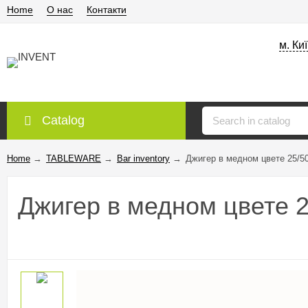
Home
О нас
Контакти
м. Ки
Catalog
Home
→
TABLEWARE
→
Bar inventory
→
Джигер в медном цвете 25/5
Джигер в медном цвете 2