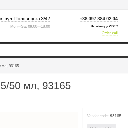
їв, вул. Половецька 3/42
+38 097 384 02 04
Mon—Sat 09:00—18:00
На зв'язку у VIBER
Order call
0 мл, 93165
5/50 мл, 93165
93165
Vendor code: