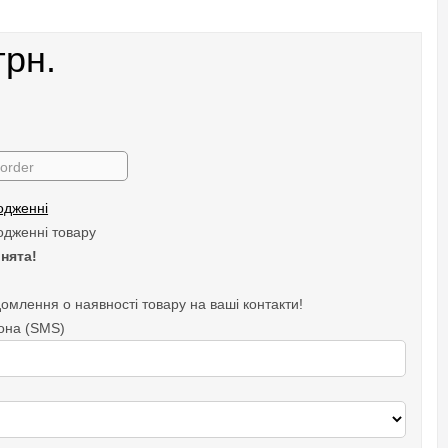
грн.
 order
одженні
одженні товару
нята!
омлення о наявності товару на ваші контакти!
она (SMS)