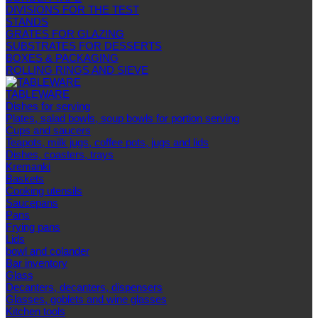
DIVISIONS FOR THE TEST
STANDS
GRATES FOR GLAZING
SUBSTRATES FOR DESSERTS
BOXES & PACKAGING
ROLLING RINGS AND SIEVE
TABLEWARE
Dishes for serving
Plates, salad bowls, soup bowls for portion serving
Cups and saucers
Teapots, milk jugs, coffee pots, jugs and lids
Dishes, coasters, trays
Kremanki
Baskets
Cooking utensils
Saucepans
Pans
Frying pans
Lids
bowl and colander
Bar inventory
Glass
Decanters, decanters, dispensers
Glasses, goblets and wine glasses
Kitchen tools