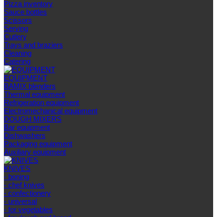
Pizza inventory
Sauce bottles
Scissors
Serving
Cutlery
Trays and braziers
Сleaning
Catering
EQUIPMENT
BAMIX blenders
Thermal equipment
Refrigeration equipment
Electromechanical equipment
DOUGH MIXERS
Bar equipment
Dishwashers
Packaging equipment
Auxiliary equipment
KNIVES
- boning
- chef knives
- confectionery
- universal
- for vegetables