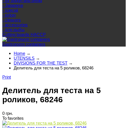
- for dough and bread
- Japanese
- special
- sirloin
- cleavers
- accessories
- для рыбы
Cutting boards HACCP
Gastronorm containers
Home
→
UTENSILS
→
DIVISIONS FOR THE TEST
→
Делитель для теста на 5 роликов, 68246
Print
Делитель для теста на 5
роликов, 68246
0 грн.
To favorites