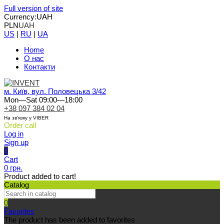
Full version of site
Currency:
UAH
PLN
UAH
US
|
RU
|
UA
Home
О нас
Контакти
м. Київ, вул. Половецька 3/42
Mon—Sat 09:00—18:00
+38 097 384 02 04
На зв'язку у VIBER
Order call
Log in
Sign up
0
Cart
0 грн.
Product added to cart!
Catalog
0
Favorites
The product has been added to favorites