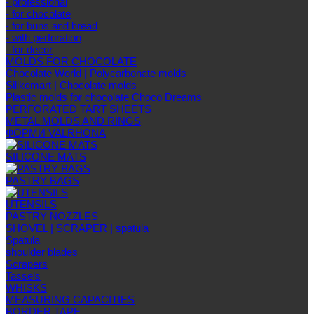
- professional
- for chocolate
- for buns and bread
- with perforation
- for decor
MOLDS FOR CHOCOLATE
Chocolate World | Polycarbonate molds
Silikomart | Chocolate molds
Plastic molds for chocolate Choco Dreams
PERFORATED TART SHEETS
METAL MOLDS AND RINGS
ФОРМИ VALRHONA
SILICONE MATS
PASTRY BAGS
UTENSILS
PASTRY NOZZLES
SHOVEL | SCRAPER | spatula
Spatula
shoulder blades
Scrapers
Tassels
WHISKS
MEASURING CAPACITIES
BORDER TAPE