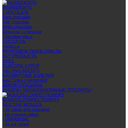
INGREDIENTS
CHOCOLATE
Dark chocolate
Milk chocolate
White chocolate
Шоколад со вкусом
Chocolate glaze
COCOA OIL
VANILLA
ФРУКТОВОЕ ПЮРЕ | ПАСТЫ
NUT PRODUCTS
DYES
GLUCOSE SYRUP
GELTING AGENTS
БИСКВИТНЫЕ ИЗДЕЛИЯ
МАСТИКА | НАЧИНКИ
ДЕКОР | ПОСЫПКИ
ЦУКАТИ | ЛИОФИЛИЗОВАНЫЕ ПРОДУКТЫ
MOULDS CONFECTIONERY
SILICONE MOULDS
- for cakes and cupcakes
- for mousse cakes
- UNIVERSAL
- for ice cream