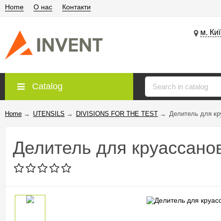
Home
О нас
Контакти
м. Ки
Catalog
Home
→
UTENSILS
→
DIVISIONS FOR THE TEST
→
Делитель для кр
Делитель для круассано