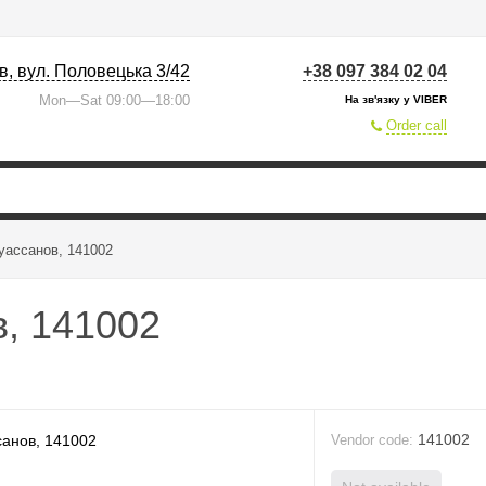
їв, вул. Половецька 3/42
+38 097 384 02 04
Mon—Sat 09:00—18:00
На зв'язку у VIBER
Order call
уассанов, 141002
в, 141002
141002
Vendor code: