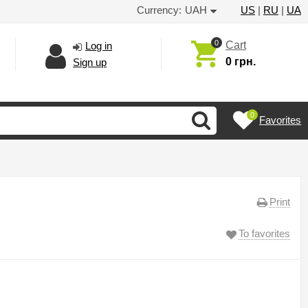
Currency:
UAH
US
|
RU
|
UA
0
Cart
Log in
0 грн.
Sign up
0
Favorites
Print
To favorites