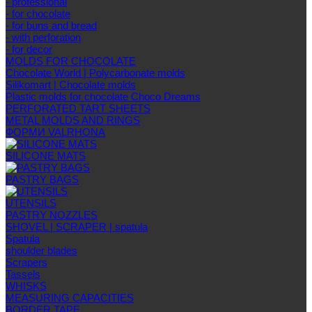
- professional
- for chocolate
- for buns and bread
- with perforation
- for decor
MOLDS FOR CHOCOLATE
Chocolate World | Polycarbonate molds
Silikomart | Chocolate molds
Plastic molds for chocolate Choco Dreams
PERFORATED TART SHEETS
METAL MOLDS AND RINGS
ФОРМИ VALRHONA
SILICONE MATS
PASTRY BAGS
UTENSILS
PASTRY NOZZLES
SHOVEL | SCRAPER | spatula
Spatula
shoulder blades
Scrapers
Tassels
WHISKS
MEASURING CAPACITIES
BORDER TAPE