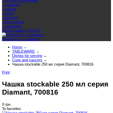
- for dough and bread
- Japanese
- special
- sirloin
- cleavers
- accessories
- для рыбы
Cutting boards HACCP
Gastronorm containers
Home
→
TABLEWARE
→
Dishes for serving
→
Cups and saucers
→
Чашка stockable 250 мл серия Diamant, 700816
Print
Чашка stockable 250 мл серия
Diamant, 700816
0 грн.
To favorites