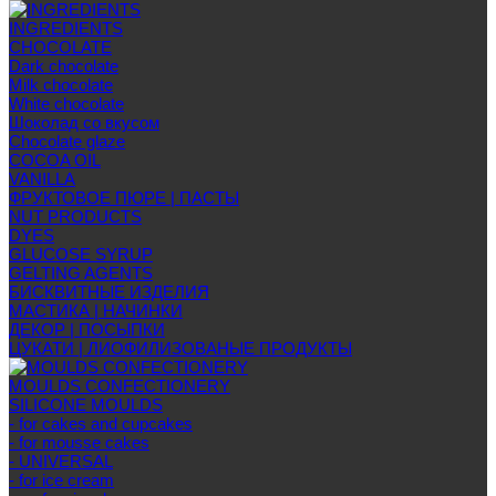
INGREDIENTS
CHOCOLATE
Dark chocolate
Milk chocolate
White chocolate
Шоколад со вкусом
Chocolate glaze
COCOA OIL
VANILLA
ФРУКТОВОЕ ПЮРЕ | ПАСТЫ
NUT PRODUCTS
DYES
GLUCOSE SYRUP
GELTING AGENTS
БИСКВИТНЫЕ ИЗДЕЛИЯ
МАСТИКА | НАЧИНКИ
ДЕКОР | ПОСЫПКИ
ЦУКАТИ | ЛИОФИЛИЗОВАНЫЕ ПРОДУКТЫ
MOULDS CONFECTIONERY
SILICONE MOULDS
- for cakes and cupcakes
- for mousse cakes
- UNIVERSAL
- for ice cream