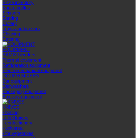
Pizza inventory
Sauce bottles
Scissors
Serving
Cutlery
Trays and braziers
Сleaning
Catering
EQUIPMENT
BAMIX blenders
Thermal equipment
Refrigeration equipment
Electromechanical equipment
DOUGH MIXERS
Bar equipment
Dishwashers
Packaging equipment
Auxiliary equipment
KNIVES
- boning
- chef knives
- confectionery
- universal
- for vegetables