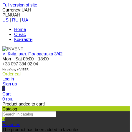
Full version of site
Currency:
UAH
PLN
UAH
US
|
RU
|
UA
Home
О нас
Контакти
м. Київ, вул. Половецька 3/42
Mon—Sat 09:00—18:00
+38 097 384 02 04
На зв'язку у VIBER
Order call
Log in
Sign up
0
Cart
0 грн.
Product added to cart!
Catalog
0
Favorites
The product has been added to favorites