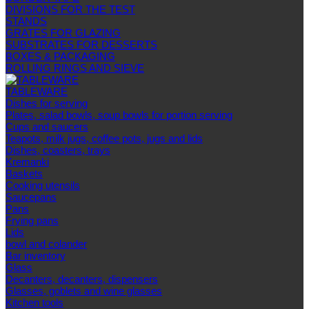
DIVISIONS FOR THE TEST
STANDS
GRATES FOR GLAZING
SUBSTRATES FOR DESSERTS
BOXES & PACKAGING
ROLLING RINGS AND SIEVE
TABLEWARE
Dishes for serving
Plates, salad bowls, soup bowls for portion serving
Cups and saucers
Teapots, milk jugs, coffee pots, jugs and lids
Dishes, coasters, trays
Kremanki
Baskets
Cooking utensils
Saucepans
Pans
Frying pans
Lids
bowl and colander
Bar inventory
Glass
Decanters, decanters, dispensers
Glasses, goblets and wine glasses
Kitchen tools