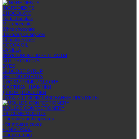
INGREDIENTS
CHOCOLATE
Dark chocolate
Milk chocolate
White chocolate
Шоколад со вкусом
Chocolate glaze
COCOA OIL
VANILLA
ФРУКТОВОЕ ПЮРЕ | ПАСТЫ
NUT PRODUCTS
DYES
GLUCOSE SYRUP
GELTING AGENTS
БИСКВИТНЫЕ ИЗДЕЛИЯ
МАСТИКА | НАЧИНКИ
ДЕКОР | ПОСЫПКИ
ЦУКАТИ | ЛИОФИЛИЗОВАНЫЕ ПРОДУКТЫ
MOULDS CONFECTIONERY
SILICONE MOULDS
- for cakes and cupcakes
- for mousse cakes
- UNIVERSAL
- for ice cream