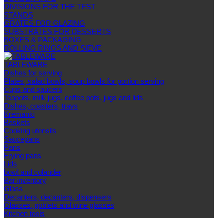
DIVISIONS FOR THE TEST
STANDS
GRATES FOR GLAZING
SUBSTRATES FOR DESSERTS
BOXES & PACKAGING
ROLLING RINGS AND SIEVE
TABLEWARE
Dishes for serving
Plates, salad bowls, soup bowls for portion serving
Cups and saucers
Teapots, milk jugs, coffee pots, jugs and lids
Dishes, coasters, trays
Kremanki
Baskets
Cooking utensils
Saucepans
Pans
Frying pans
Lids
bowl and colander
Bar inventory
Glass
Decanters, decanters, dispensers
Glasses, goblets and wine glasses
Kitchen tools