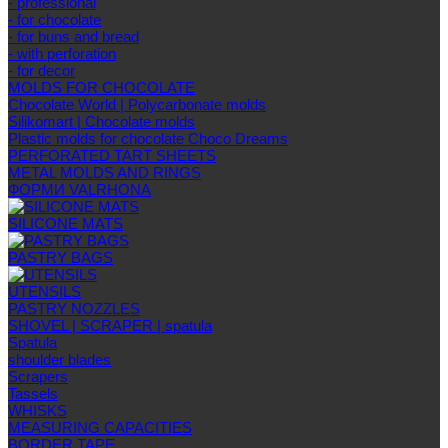
- professional
- for chocolate
- for buns and bread
- with perforation
- for decor
MOLDS FOR CHOCOLATE
Chocolate World | Polycarbonate molds
Silikomart | Chocolate molds
Plastic molds for chocolate Choco Dreams
PERFORATED TART SHEETS
METAL MOLDS AND RINGS
ФОРМИ VALRHONA
SILICONE MATS
PASTRY BAGS
UTENSILS
PASTRY NOZZLES
SHOVEL | SCRAPER | spatula
Spatula
shoulder blades
Scrapers
Tassels
WHISKS
MEASURING CAPACITIES
BORDER TAPE