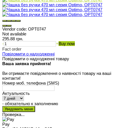
Vendor code:
OPT0747
Not available
295.88 грн.
-
+
Buy now
Fact order
Повідомити о надходженні
Повідомити о надходженні товару
Ваша заявка прийнята!
Ви отримаєте повідомлення о наявності товару на ваші
контакти!
Номер моб. телефона (SMS)
Актуальность
- обязательно к заполнению
Проверка...
Pay