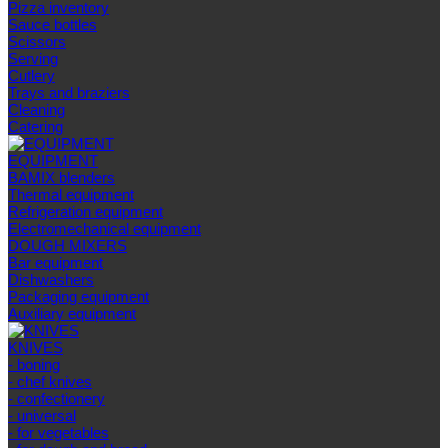
Pizza inventory
Sauce bottles
Scissors
Serving
Cutlery
Trays and braziers
Сleaning
Catering
EQUIPMENT
BAMIX blenders
Thermal equipment
Refrigeration equipment
Electromechanical equipment
DOUGH MIXERS
Bar equipment
Dishwashers
Packaging equipment
Auxiliary equipment
KNIVES
- boning
- chef knives
- confectionery
- universal
- for vegetables