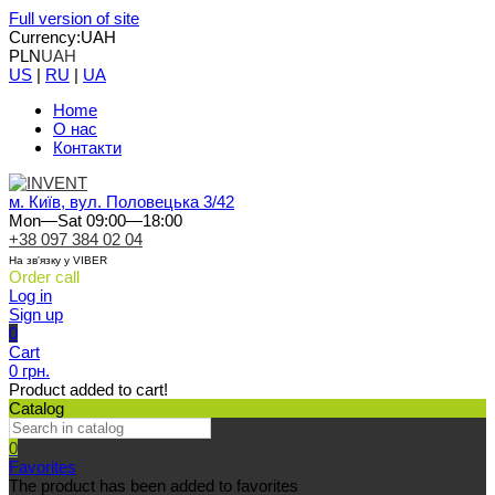
Full version of site
Currency:
UAH
PLN
UAH
US
|
RU
|
UA
Home
О нас
Контакти
м. Київ, вул. Половецька 3/42
Mon—Sat 09:00—18:00
+38 097 384 02 04
На зв'язку у VIBER
Order call
Log in
Sign up
0
Cart
0 грн.
Product added to cart!
Catalog
0
Favorites
The product has been added to favorites