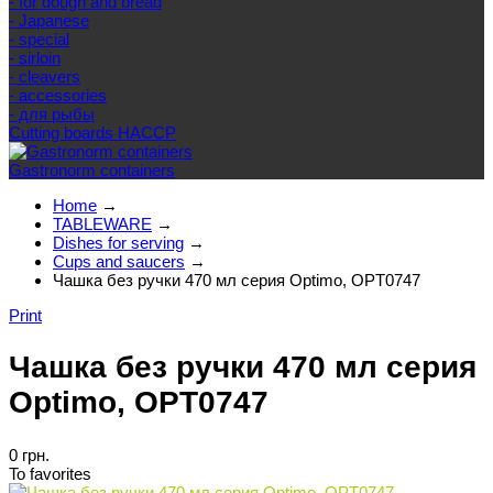
- for dough and bread
- Japanese
- special
- sirloin
- cleavers
- accessories
- для рыбы
Cutting boards HACCP
Gastronorm containers
Home
→
TABLEWARE
→
Dishes for serving
→
Cups and saucers
→
Чашка без ручки 470 мл серия Optimo, OPT0747
Print
Чашка без ручки 470 мл серия
Optimo, OPT0747
0 грн.
To favorites