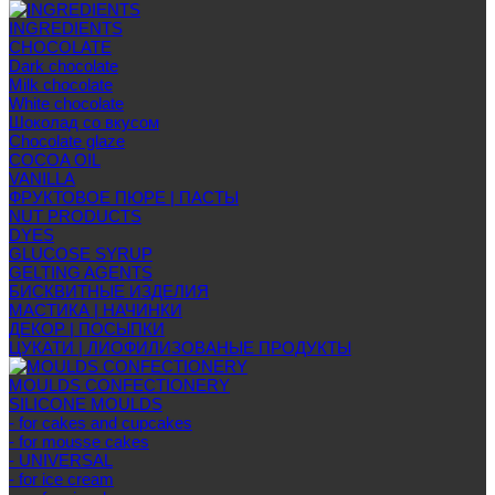
INGREDIENTS
CHOCOLATE
Dark chocolate
Milk chocolate
White chocolate
Шоколад со вкусом
Chocolate glaze
COCOA OIL
VANILLA
ФРУКТОВОЕ ПЮРЕ | ПАСТЫ
NUT PRODUCTS
DYES
GLUCOSE SYRUP
GELTING AGENTS
БИСКВИТНЫЕ ИЗДЕЛИЯ
МАСТИКА | НАЧИНКИ
ДЕКОР | ПОСЫПКИ
ЦУКАТИ | ЛИОФИЛИЗОВАНЫЕ ПРОДУКТЫ
MOULDS CONFECTIONERY
SILICONE MOULDS
- for cakes and cupcakes
- for mousse cakes
- UNIVERSAL
- for ice cream