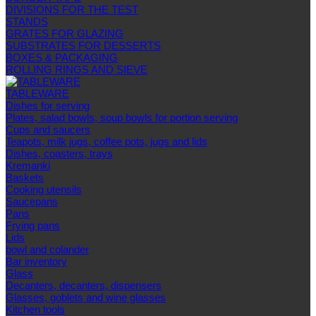
DIVISIONS FOR THE TEST
STANDS
GRATES FOR GLAZING
SUBSTRATES FOR DESSERTS
BOXES & PACKAGING
ROLLING RINGS AND SIEVE
TABLEWARE
Dishes for serving
Plates, salad bowls, soup bowls for portion serving
Cups and saucers
Teapots, milk jugs, coffee pots, jugs and lids
Dishes, coasters, trays
Kremanki
Baskets
Cooking utensils
Saucepans
Pans
Frying pans
Lids
bowl and colander
Bar inventory
Glass
Decanters, decanters, dispensers
Glasses, goblets and wine glasses
Kitchen tools