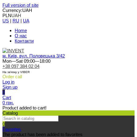
Full version of site
Currency:
UAH
PLN
UAH
US
|
RU
|
UA
Home
О нас
Контакти
м. Київ, вул. Половецька 3/42
Mon—Sat 09:00—18:00
+38 097 384 02 04
На зв'язку у VIBER
Order call
Log in
Sign up
0
Cart
0 грн.
Product added to cart!
Catalog
0
Favorites
The product has been added to favorites