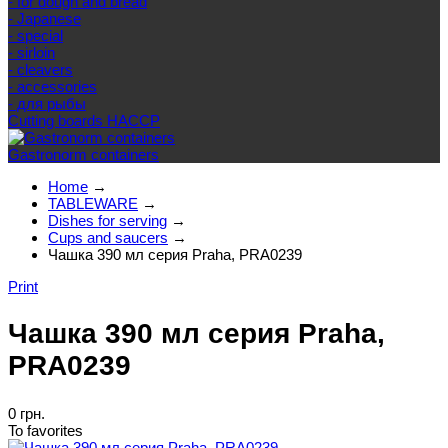
- for dough and bread
- Japanese
- special
- sirloin
- cleavers
- accessories
- для рыбы
Cutting boards HACCP
Gastronorm containers
Home
→
TABLEWARE
→
Dishes for serving
→
Cups and saucers
→
Чашка 390 мл серия Praha, PRA0239
Print
Чашка 390 мл серия Praha,
PRA0239
0 грн.
To favorites