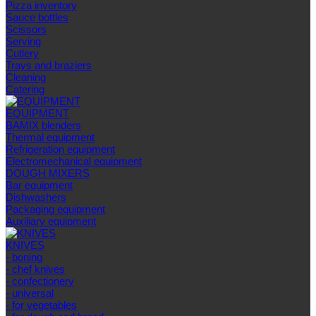
Pizza inventory
Sauce bottles
Scissors
Serving
Cutlery
Trays and braziers
Сleaning
Catering
EQUIPMENT
BAMIX blenders
Thermal equipment
Refrigeration equipment
Electromechanical equipment
DOUGH MIXERS
Bar equipment
Dishwashers
Packaging equipment
Auxiliary equipment
KNIVES
- boning
- chef knives
- confectionery
- universal
- for vegetables