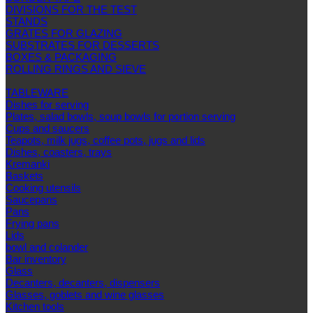
DIVISIONS FOR THE TEST
STANDS
GRATES FOR GLAZING
SUBSTRATES FOR DESSERTS
BOXES & PACKAGING
ROLLING RINGS AND SIEVE
TABLEWARE
Dishes for serving
Plates, salad bowls, soup bowls for portion serving
Cups and saucers
Teapots, milk jugs, coffee pots, jugs and lids
Dishes, coasters, trays
Kremanki
Baskets
Cooking utensils
Saucepans
Pans
Frying pans
Lids
bowl and colander
Bar inventory
Glass
Decanters, decanters, dispensers
Glasses, goblets and wine glasses
Kitchen tools