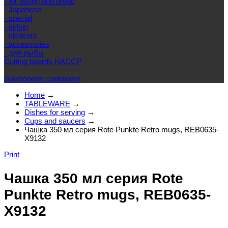
- for dough and bread
- Japanese
- special
- sirloin
- cleavers
- accessories
- для рыбы
Cutting boards HACCP
Gastronorm containers
Home
→
TABLEWARE
→
Dishes for serving
→
Cups and saucers
→
Чашка 350 мл серия Rote Punkte Retro mugs, REB0635-
X9132
Print
Чашка 350 мл серия Rote
Punkte Retro mugs, REB0635-
X9132