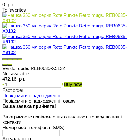
0 грн.
To favorites
Vendor code:
REB0635-X9132
Not available
472.16 грн.
-
+
Buy now
Fact order
Повідомити о надходженні
Повідомити о надходженні товару
Ваша заявка прийнята!
Ви отримаєте повідомлення о наявності товару на ваші
контакти!
Номер моб. телефона (SMS)
Актуальность