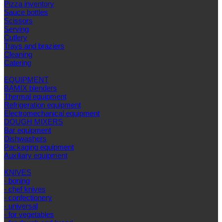
Pizza inventory
Sauce bottles
Scissors
Serving
Cutlery
Trays and braziers
Сleaning
Catering
EQUIPMENT
BAMIX blenders
Thermal equipment
Refrigeration equipment
Electromechanical equipment
DOUGH MIXERS
Bar equipment
Dishwashers
Packaging equipment
Auxiliary equipment
KNIVES
- boning
- chef knives
- confectionery
- universal
- for vegetables