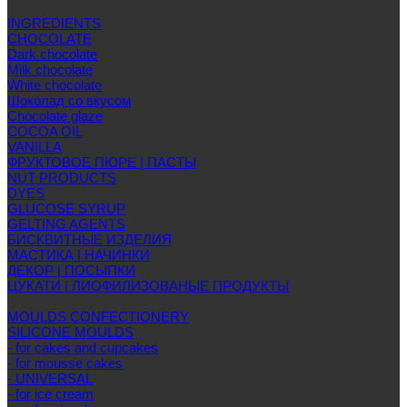
INGREDIENTS
CHOCOLATE
Dark chocolate
Milk chocolate
White chocolate
Шоколад со вкусом
Chocolate glaze
COCOA OIL
VANILLA
ФРУКТОВОЕ ПЮРЕ | ПАСТЫ
NUT PRODUCTS
DYES
GLUCOSE SYRUP
GELTING AGENTS
БИСКВИТНЫЕ ИЗДЕЛИЯ
МАСТИКА | НАЧИНКИ
ДЕКОР | ПОСЫПКИ
ЦУКАТИ | ЛИОФИЛИЗОВАНЫЕ ПРОДУКТЫ
MOULDS CONFECTIONERY
SILICONE MOULDS
- for cakes and cupcakes
- for mousse cakes
- UNIVERSAL
- for ice cream