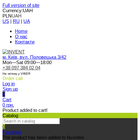
Full version of site
Currency:
UAH
PLN
UAH
US
|
RU
|
UA
Home
О нас
Контакти
м. Київ, вул. Половецька 3/42
Mon—Sat 09:00—18:00
+38 097 384 02 04
На зв'язку у VIBER
Order call
Log in
Sign up
0
Cart
0 грн.
Product added to cart!
Catalog
0
Favorites
The product has been added to favorites