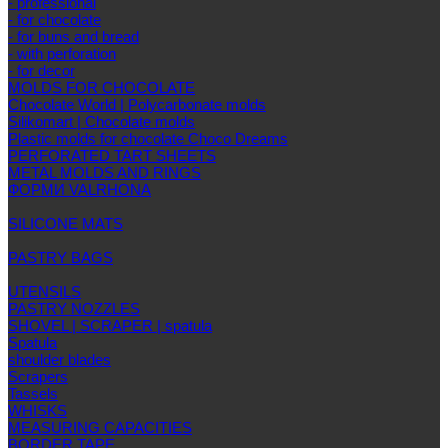
- professional
- for chocolate
- for buns and bread
- with perforation
- for decor
MOLDS FOR CHOCOLATE
Chocolate World | Polycarbonate molds
Silikomart | Chocolate molds
Plastic molds for chocolate Choco Dreams
PERFORATED TART SHEETS
METAL MOLDS AND RINGS
ФОРМИ VALRHONA
SILICONE MATS
PASTRY BAGS
UTENSILS
PASTRY NOZZLES
SHOVEL | SCRAPER | spatula
Spatula
shoulder blades
Scrapers
Tassels
WHISKS
MEASURING CAPACITIES
BORDER TAPE