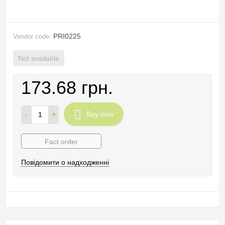
PRI0225
Vendor code:
Not available
173.68 грн.
-
+
Buy now
Fact order
Повідомити о надходженні