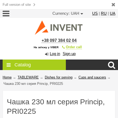
Full version of site
Currency:
UAH
US
|
RU
|
UA
+38 097 384 02 04
Order call
На зв'язку у VIBER
Log in
Sign up
Catalog
Home
→
TABLEWARE
→
Dishes for serving
→
Cups and saucers
→
Чашка 230 мл серия Princip, PRI0225
Чашка 230 мл серия Princip,
PRI0225