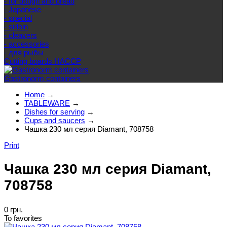
- for dough and bread
- Japanese
- special
- sirloin
- cleavers
- accessories
- для рыбы
Cutting boards HACCP
Gastronorm containers
Home
→
TABLEWARE
→
Dishes for serving
→
Cups and saucers
→
Чашка 230 мл серия Diamant, 708758
Print
Чашка 230 мл серия Diamant,
708758
0 грн.
To favorites