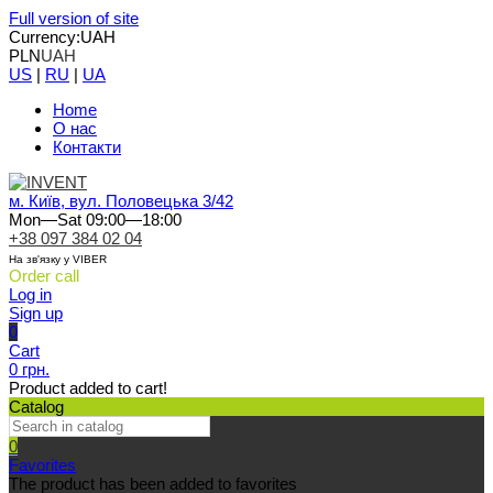
Full version of site
Currency:
UAH
PLN
UAH
US
|
RU
|
UA
Home
О нас
Контакти
м. Київ, вул. Половецька 3/42
Mon—Sat 09:00—18:00
+38 097 384 02 04
На зв'язку у VIBER
Order call
Log in
Sign up
0
Cart
0 грн.
Product added to cart!
Catalog
0
Favorites
The product has been added to favorites