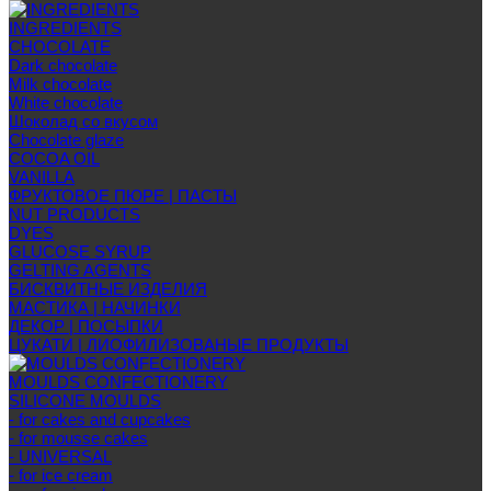
INGREDIENTS
CHOCOLATE
Dark chocolate
Milk chocolate
White chocolate
Шоколад со вкусом
Chocolate glaze
COCOA OIL
VANILLA
ФРУКТОВОЕ ПЮРЕ | ПАСТЫ
NUT PRODUCTS
DYES
GLUCOSE SYRUP
GELTING AGENTS
БИСКВИТНЫЕ ИЗДЕЛИЯ
МАСТИКА | НАЧИНКИ
ДЕКОР | ПОСЫПКИ
ЦУКАТИ | ЛИОФИЛИЗОВАНЫЕ ПРОДУКТЫ
MOULDS CONFECTIONERY
SILICONE MOULDS
- for cakes and cupcakes
- for mousse cakes
- UNIVERSAL
- for ice cream