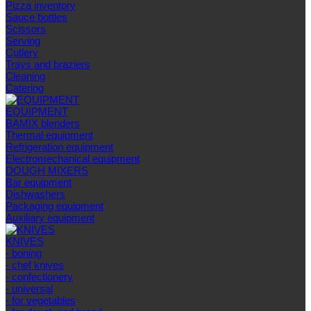
Pizza inventory
Sauce bottles
Scissors
Serving
Cutlery
Trays and braziers
Сleaning
Catering
EQUIPMENT
BAMIX blenders
Thermal equipment
Refrigeration equipment
Electromechanical equipment
DOUGH MIXERS
Bar equipment
Dishwashers
Packaging equipment
Auxiliary equipment
KNIVES
- boning
- chef knives
- confectionery
- universal
- for vegetables