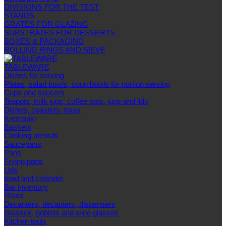
DIVISIONS FOR THE TEST
STANDS
GRATES FOR GLAZING
SUBSTRATES FOR DESSERTS
BOXES & PACKAGING
ROLLING RINGS AND SIEVE
TABLEWARE
Dishes for serving
Plates, salad bowls, soup bowls for portion serving
Cups and saucers
Teapots, milk jugs, coffee pots, jugs and lids
Dishes, coasters, trays
Kremanki
Baskets
Cooking utensils
Saucepans
Pans
Frying pans
Lids
bowl and colander
Bar inventory
Glass
Decanters, decanters, dispensers
Glasses, goblets and wine glasses
Kitchen tools