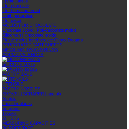
- professional
- for chocolate
- for buns and bread
- with perforation
- for decor
MOLDS FOR CHOCOLATE
Chocolate World | Polycarbonate molds
Silikomart | Chocolate molds
Plastic molds for chocolate Choco Dreams
PERFORATED TART SHEETS
METAL MOLDS AND RINGS
ФОРМИ VALRHONA
SILICONE MATS
PASTRY BAGS
UTENSILS
PASTRY NOZZLES
SHOVEL | SCRAPER | spatula
Spatula
shoulder blades
Scrapers
Tassels
WHISKS
MEASURING CAPACITIES
BORDER TAPE