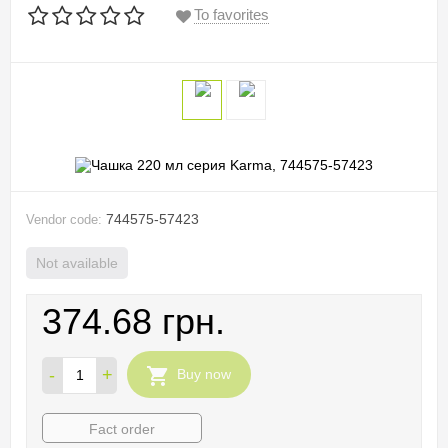
To favorites
744575-57423
Vendor code:
Not available
374.68 грн.
-
+
Buy now
Fact order