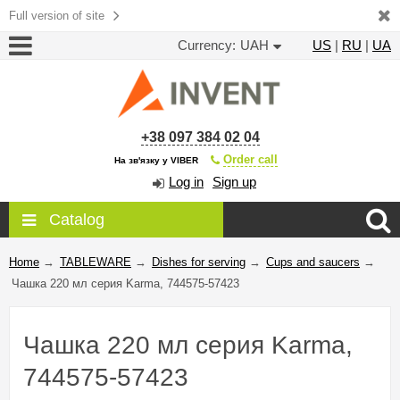
Full version of site
Currency:
UAH
US
|
RU
|
UA
+38 097 384 02 04
Order call
На зв'язку у VIBER
Log in
Sign up
Catalog
Home
→
TABLEWARE
→
Dishes for serving
→
Cups and saucers
→
Чашка 220 мл серия Karma, 744575-57423
Чашка 220 мл серия Karma,
744575-57423