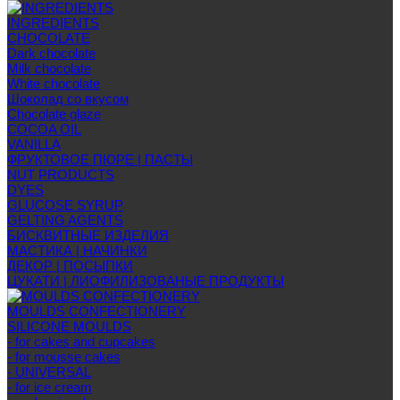
INGREDIENTS
CHOCOLATE
Dark chocolate
Milk chocolate
White chocolate
Шоколад со вкусом
Chocolate glaze
COCOA OIL
VANILLA
ФРУКТОВОЕ ПЮРЕ | ПАСТЫ
NUT PRODUCTS
DYES
GLUCOSE SYRUP
GELTING AGENTS
БИСКВИТНЫЕ ИЗДЕЛИЯ
МАСТИКА | НАЧИНКИ
ДЕКОР | ПОСЫПКИ
ЦУКАТИ | ЛИОФИЛИЗОВАНЫЕ ПРОДУКТЫ
MOULDS CONFECTIONERY
SILICONE MOULDS
- for cakes and cupcakes
- for mousse cakes
- UNIVERSAL
- for ice cream