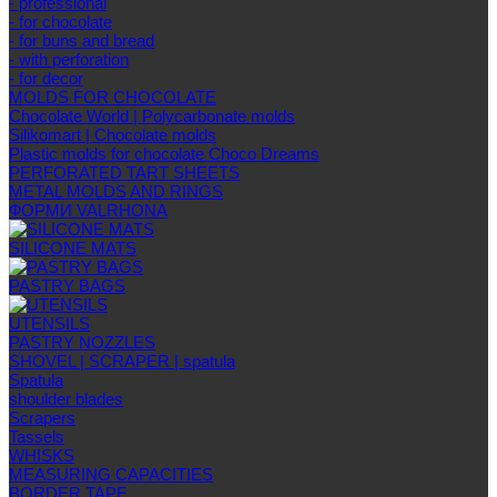
- professional
- for chocolate
- for buns and bread
- with perforation
- for decor
MOLDS FOR CHOCOLATE
Chocolate World | Polycarbonate molds
Silikomart | Chocolate molds
Plastic molds for chocolate Choco Dreams
PERFORATED TART SHEETS
METAL MOLDS AND RINGS
ФОРМИ VALRHONA
SILICONE MATS
PASTRY BAGS
UTENSILS
PASTRY NOZZLES
SHOVEL | SCRAPER | spatula
Spatula
shoulder blades
Scrapers
Tassels
WHISKS
MEASURING CAPACITIES
BORDER TAPE