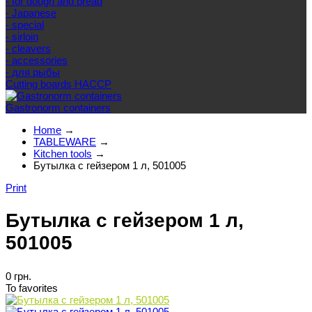
- for dough and bread
- Japanese
- special
- sirloin
- cleavers
- accessories
- для рыбы
Cutting boards HACCP
Gastronorm containers
Home
→
TABLEWARE
→
Kitchen tools
→
Бутылка с гейзером 1 л, 501005
Print
Бутылка с гейзером 1 л,
501005
0 грн.
To favorites