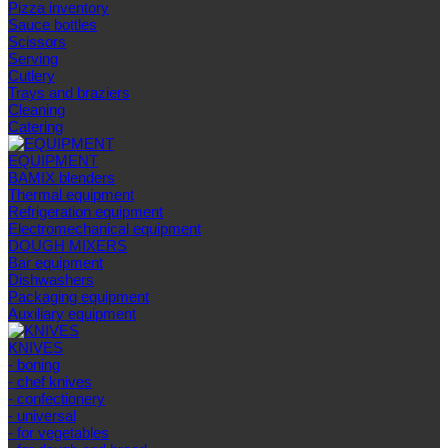
Pizza inventory
Sauce bottles
Scissors
Serving
Cutlery
Trays and braziers
Сleaning
Catering
EQUIPMENT
BAMIX blenders
Thermal equipment
Refrigeration equipment
Electromechanical equipment
DOUGH MIXERS
Bar equipment
Dishwashers
Packaging equipment
Auxiliary equipment
KNIVES
- boning
- chef knives
- confectionery
- universal
- for vegetables