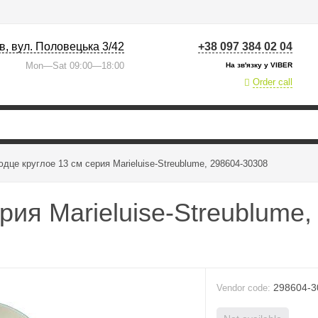
їв, вул. Половецька 3/42
+38 097 384 02 04
Mon—Sat 09:00—18:00
На зв'язку у VIBER
Order call
дце круглое 13 см серия Marieluise-Streublume, 298604-30308
рия Marieluise-Streublume
298604-3
Vendor code: