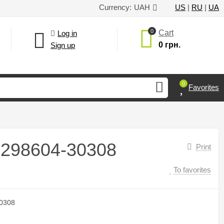
Currency:
UAH
US
|
RU
|
UA
0
Cart
Log in
0 грн.
Sign up
0
Favorites
, 298604-30308
Print
To favorites
0308