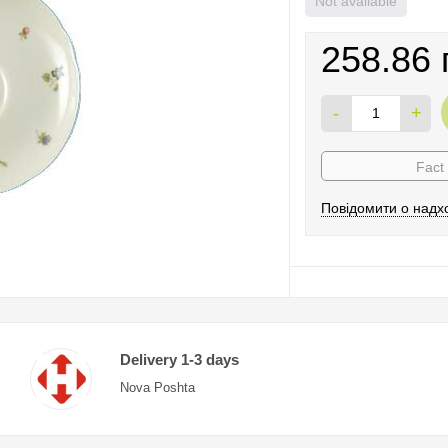
Not available
258.86 
-
+
Fact
Повідомити о надх
Delivery 1-3 days
Nova Poshta