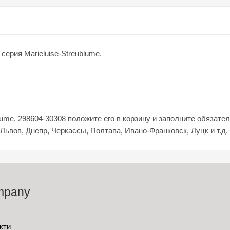
ерия Marieluise-Streublume.
lume, 298604-30308 положите его в корзину и заполните обязате
 Львов, Днепр, Черкассы, Полтава, Ивано-Франковск, Луцк и т.д.
mpany
кти