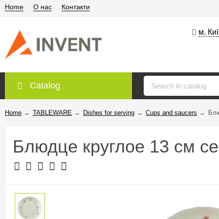
Home
О нас
Контакти
м. Ки
Catalog
Home
→
TABLEWARE
→
Dishes for serving
→
Cups and saucers
→
Блю
Блюдце круглое 13 см се