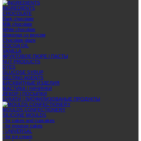
INGREDIENTS
CHOCOLATE
Dark chocolate
Milk chocolate
White chocolate
Шоколад со вкусом
Chocolate glaze
COCOA OIL
VANILLA
ФРУКТОВОЕ ПЮРЕ | ПАСТЫ
NUT PRODUCTS
DYES
GLUCOSE SYRUP
GELTING AGENTS
БИСКВИТНЫЕ ИЗДЕЛИЯ
МАСТИКА | НАЧИНКИ
ДЕКОР | ПОСЫПКИ
ЦУКАТИ | ЛИОФИЛИЗОВАНЫЕ ПРОДУКТЫ
MOULDS CONFECTIONERY
SILICONE MOULDS
- for cakes and cupcakes
- for mousse cakes
- UNIVERSAL
- for ice cream