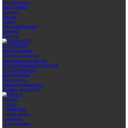
Pizza inventory
Sauce bottles
Scissors
Serving
Cutlery
Trays and braziers
Сleaning
Catering
EQUIPMENT
BAMIX blenders
Thermal equipment
Refrigeration equipment
Electromechanical equipment
DOUGH MIXERS
Bar equipment
Dishwashers
Packaging equipment
Auxiliary equipment
KNIVES
- boning
- chef knives
- confectionery
- universal
- for vegetables