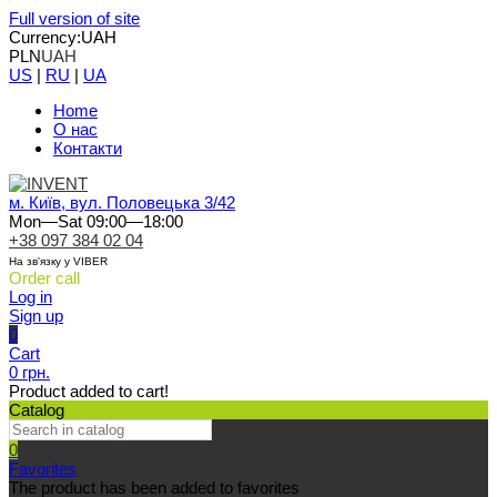
Full version of site
Currency:
UAH
PLN
UAH
US
|
RU
|
UA
Home
О нас
Контакти
м. Київ, вул. Половецька 3/42
Mon—Sat 09:00—18:00
+38 097 384 02 04
На зв'язку у VIBER
Order call
Log in
Sign up
0
Cart
0 грн.
Product added to cart!
Catalog
0
Favorites
The product has been added to favorites