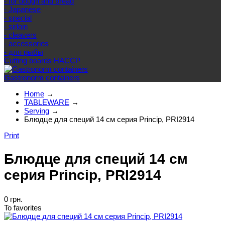
- for dough and bread
- Japanese
- special
- sirloin
- cleavers
- accessories
- для рыбы
Cutting boards HACCP
Gastronorm containers
Home
→
TABLEWARE
→
Serving
→
Блюдце для специй 14 см серия Princip, PRI2914
Print
Блюдце для специй 14 см
серия Princip, PRI2914
0 грн.
To favorites