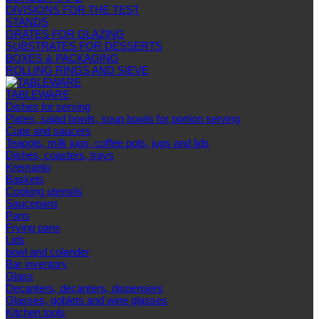
DIVISIONS FOR THE TEST
STANDS
GRATES FOR GLAZING
SUBSTRATES FOR DESSERTS
BOXES & PACKAGING
ROLLING RINGS AND SIEVE
TABLEWARE
Dishes for serving
Plates, salad bowls, soup bowls for portion serving
Cups and saucers
Teapots, milk jugs, coffee pots, jugs and lids
Dishes, coasters, trays
Kremanki
Baskets
Cooking utensils
Saucepans
Pans
Frying pans
Lids
bowl and colander
Bar inventory
Glass
Decanters, decanters, dispensers
Glasses, goblets and wine glasses
Kitchen tools