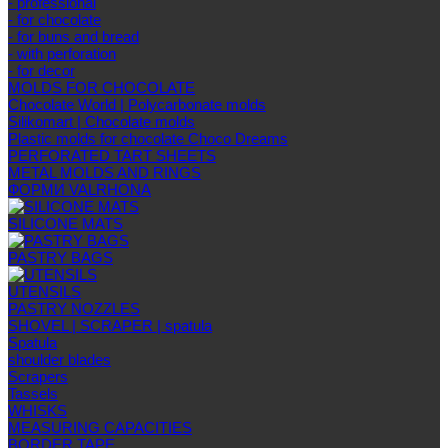
- professional
- for chocolate
- for buns and bread
- with perforation
- for decor
MOLDS FOR CHOCOLATE
Chocolate World | Polycarbonate molds
Silikomart | Chocolate molds
Plastic molds for chocolate Choco Dreams
PERFORATED TART SHEETS
METAL MOLDS AND RINGS
ФОРМИ VALRHONA
SILICONE MATS
PASTRY BAGS
UTENSILS
PASTRY NOZZLES
SHOVEL | SCRAPER | spatula
Spatula
shoulder blades
Scrapers
Tassels
WHISKS
MEASURING CAPACITIES
BORDER TAPE