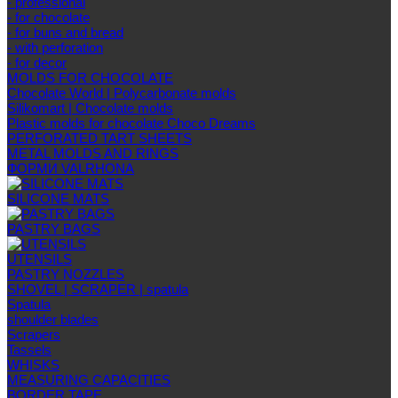
- professional
- for chocolate
- for buns and bread
- with perforation
- for decor
MOLDS FOR CHOCOLATE
Chocolate World | Polycarbonate molds
Silikomart | Chocolate molds
Plastic molds for chocolate Choco Dreams
PERFORATED TART SHEETS
METAL MOLDS AND RINGS
ФОРМИ VALRHONA
SILICONE MATS
PASTRY BAGS
UTENSILS
PASTRY NOZZLES
SHOVEL | SCRAPER | spatula
Spatula
shoulder blades
Scrapers
Tassels
WHISKS
MEASURING CAPACITIES
BORDER TAPE