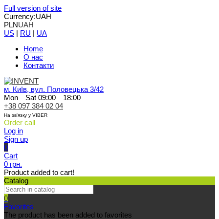
Full version of site
Currency:
UAH
PLN
UAH
US
|
RU
|
UA
Home
О нас
Контакти
м. Київ, вул. Половецька 3/42
Mon—Sat 09:00—18:00
+38 097 384 02 04
На зв'язку у VIBER
Order call
Log in
Sign up
0
Cart
0 грн.
Product added to cart!
Catalog
0
Favorites
The product has been added to favorites