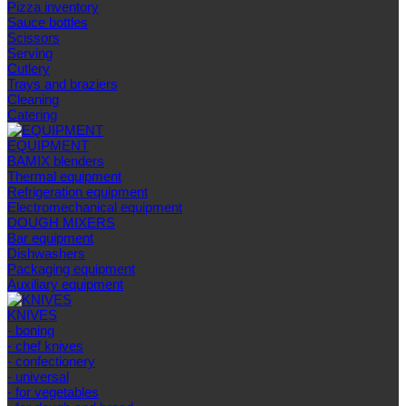
Pizza inventory
Sauce bottles
Scissors
Serving
Cutlery
Trays and braziers
Сleaning
Catering
EQUIPMENT
BAMIX blenders
Thermal equipment
Refrigeration equipment
Electromechanical equipment
DOUGH MIXERS
Bar equipment
Dishwashers
Packaging equipment
Auxiliary equipment
KNIVES
- boning
- chef knives
- confectionery
- universal
- for vegetables