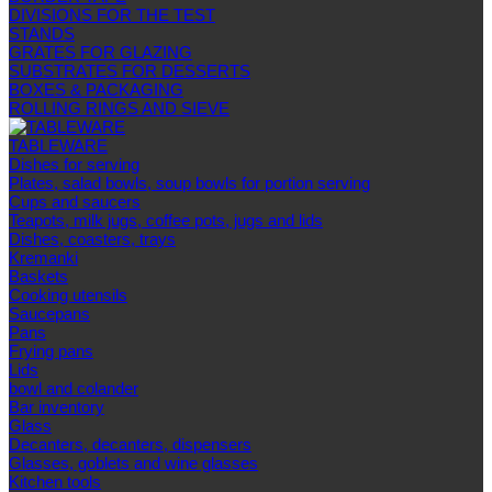
DIVISIONS FOR THE TEST
STANDS
GRATES FOR GLAZING
SUBSTRATES FOR DESSERTS
BOXES & PACKAGING
ROLLING RINGS AND SIEVE
TABLEWARE
Dishes for serving
Plates, salad bowls, soup bowls for portion serving
Cups and saucers
Teapots, milk jugs, coffee pots, jugs and lids
Dishes, coasters, trays
Kremanki
Baskets
Cooking utensils
Saucepans
Pans
Frying pans
Lids
bowl and colander
Bar inventory
Glass
Decanters, decanters, dispensers
Glasses, goblets and wine glasses
Kitchen tools