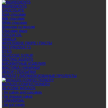
INGREDIENTS
CHOCOLATE
Dark chocolate
Milk chocolate
White chocolate
Шоколад со вкусом
Chocolate glaze
COCOA OIL
VANILLA
ФРУКТОВОЕ ПЮРЕ | ПАСТЫ
NUT PRODUCTS
DYES
GLUCOSE SYRUP
GELTING AGENTS
БИСКВИТНЫЕ ИЗДЕЛИЯ
МАСТИКА | НАЧИНКИ
ДЕКОР | ПОСЫПКИ
ЦУКАТИ | ЛИОФИЛИЗОВАНЫЕ ПРОДУКТЫ
MOULDS CONFECTIONERY
SILICONE MOULDS
- for cakes and cupcakes
- for mousse cakes
- UNIVERSAL
- for ice cream