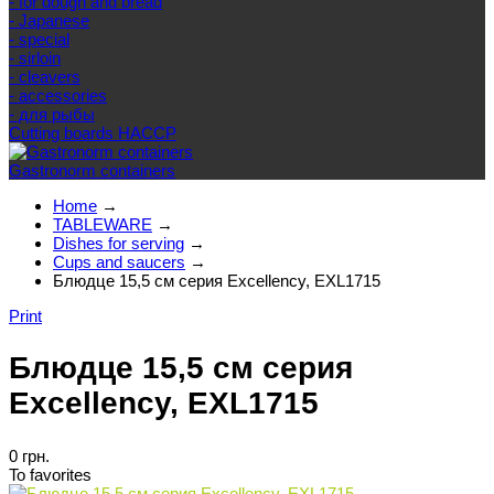
- for dough and bread
- Japanese
- special
- sirloin
- cleavers
- accessories
- для рыбы
Cutting boards HACCP
Gastronorm containers
Home
→
TABLEWARE
→
Dishes for serving
→
Cups and saucers
→
Блюдце 15,5 см серия Excellency, EXL1715
Print
Блюдце 15,5 см серия
Excellency, EXL1715
0 грн.
To favorites