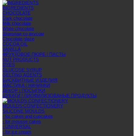
INGREDIENTS
CHOCOLATE
Dark chocolate
Milk chocolate
White chocolate
Шоколад со вкусом
Chocolate glaze
COCOA OIL
VANILLA
ФРУКТОВОЕ ПЮРЕ | ПАСТЫ
NUT PRODUCTS
DYES
GLUCOSE SYRUP
GELTING AGENTS
БИСКВИТНЫЕ ИЗДЕЛИЯ
МАСТИКА | НАЧИНКИ
ДЕКОР | ПОСЫПКИ
ЦУКАТИ | ЛИОФИЛИЗОВАНЫЕ ПРОДУКТЫ
MOULDS CONFECTIONERY
SILICONE MOULDS
- for cakes and cupcakes
- for mousse cakes
- UNIVERSAL
- for ice cream