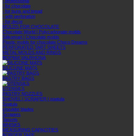
- professional
- for chocolate
- for buns and bread
- with perforation
- for decor
MOLDS FOR CHOCOLATE
Chocolate World | Polycarbonate molds
Silikomart | Chocolate molds
Plastic molds for chocolate Choco Dreams
PERFORATED TART SHEETS
METAL MOLDS AND RINGS
ФОРМИ VALRHONA
SILICONE MATS
PASTRY BAGS
UTENSILS
PASTRY NOZZLES
SHOVEL | SCRAPER | spatula
Spatula
shoulder blades
Scrapers
Tassels
WHISKS
MEASURING CAPACITIES
BORDER TAPE