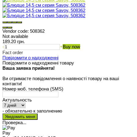
Vendor code:
508362
Not available
189.20 грн.
-
+
Buy now
Fact order
Повідомити о надходженні
Повідомити о надходженні товару
Ваша заявка прийнята!
Ви отримаєте повідомлення о наявності товару на ваші
контакти!
Номер моб. телефона (SMS)
Актуальность
- обязательно к заполнению
Проверка...
Pay