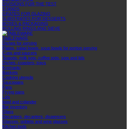
DIVISIONS FOR THE TEST
STANDS
GRATES FOR GLAZING
SUBSTRATES FOR DESSERTS
BOXES & PACKAGING
ROLLING RINGS AND SIEVE
TABLEWARE
Dishes for serving
Plates, salad bowls, soup bowls for portion serving
Cups and saucers
Teapots, milk jugs, coffee pots, jugs and lids
Dishes, coasters, trays
Kremanki
Baskets
Cooking utensils
Saucepans
Pans
Frying pans
Lids
bowl and colander
Bar inventory
Glass
Decanters, decanters, dispensers
Glasses, goblets and wine glasses
Kitchen tools