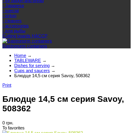
- for dough and bread
- Japanese
- special
- sirloin
- cleavers
- accessories
- для рыбы
Cutting boards HACCP
Gastronorm containers
Home
→
TABLEWARE
→
Dishes for serving
→
Cups and saucers
→
Блюдце 14,5 см серия Savoy, 508362
Print
Блюдце 14,5 см серия Savoy,
508362
0 грн.
To favorites