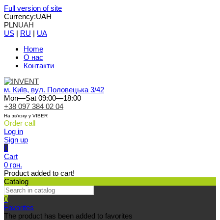
Full version of site
Currency:
UAH
PLN
UAH
US
|
RU
|
UA
Home
О нас
Контакти
м. Київ, вул. Половецька 3/42
Mon—Sat 09:00—18:00
+38 097 384 02 04
На зв'язку у VIBER
Order call
Log in
Sign up
0
Cart
0 грн.
Product added to cart!
Catalog
0
Favorites
The product has been added to favorites