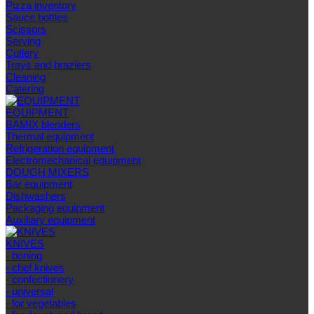
Pizza inventory
Sauce bottles
Scissors
Serving
Cutlery
Trays and braziers
Сleaning
Catering
EQUIPMENT
BAMIX blenders
Thermal equipment
Refrigeration equipment
Electromechanical equipment
DOUGH MIXERS
Bar equipment
Dishwashers
Packaging equipment
Auxiliary equipment
KNIVES
- boning
- chef knives
- confectionery
- universal
- for vegetables