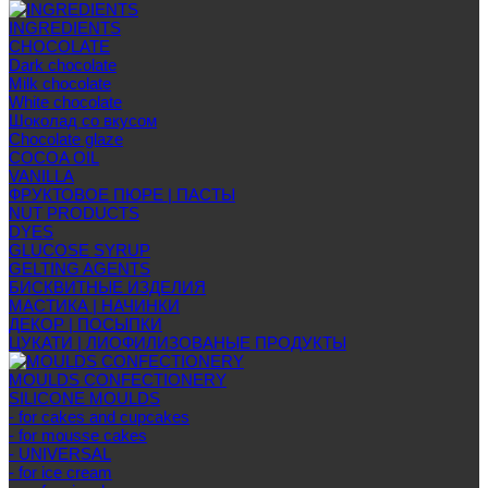
INGREDIENTS
CHOCOLATE
Dark chocolate
Milk chocolate
White chocolate
Шоколад со вкусом
Chocolate glaze
COCOA OIL
VANILLA
ФРУКТОВОЕ ПЮРЕ | ПАСТЫ
NUT PRODUCTS
DYES
GLUCOSE SYRUP
GELTING AGENTS
БИСКВИТНЫЕ ИЗДЕЛИЯ
МАСТИКА | НАЧИНКИ
ДЕКОР | ПОСЫПКИ
ЦУКАТИ | ЛИОФИЛИЗОВАНЫЕ ПРОДУКТЫ
MOULDS CONFECTIONERY
SILICONE MOULDS
- for cakes and cupcakes
- for mousse cakes
- UNIVERSAL
- for ice cream