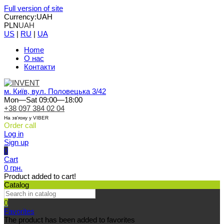
Full version of site
Currency:
UAH
PLN
UAH
US
|
RU
|
UA
Home
О нас
Контакти
м. Київ, вул. Половецька 3/42
Mon—Sat 09:00—18:00
+38 097 384 02 04
На зв'язку у VIBER
Order call
Log in
Sign up
0
Cart
0 грн.
Product added to cart!
Catalog
0
Favorites
The product has been added to favorites