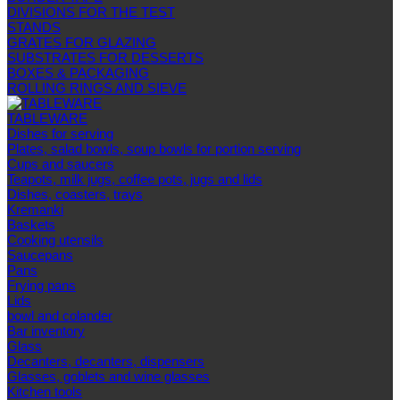
DIVISIONS FOR THE TEST
STANDS
GRATES FOR GLAZING
SUBSTRATES FOR DESSERTS
BOXES & PACKAGING
ROLLING RINGS AND SIEVE
TABLEWARE
Dishes for serving
Plates, salad bowls, soup bowls for portion serving
Cups and saucers
Teapots, milk jugs, coffee pots, jugs and lids
Dishes, coasters, trays
Kremanki
Baskets
Cooking utensils
Saucepans
Pans
Frying pans
Lids
bowl and colander
Bar inventory
Glass
Decanters, decanters, dispensers
Glasses, goblets and wine glasses
Kitchen tools