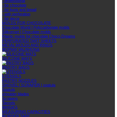
- professional
- for chocolate
- for buns and bread
- with perforation
- for decor
MOLDS FOR CHOCOLATE
Chocolate World | Polycarbonate molds
Silikomart | Chocolate molds
Plastic molds for chocolate Choco Dreams
PERFORATED TART SHEETS
METAL MOLDS AND RINGS
ФОРМИ VALRHONA
SILICONE MATS
PASTRY BAGS
UTENSILS
PASTRY NOZZLES
SHOVEL | SCRAPER | spatula
Spatula
shoulder blades
Scrapers
Tassels
WHISKS
MEASURING CAPACITIES
BORDER TAPE