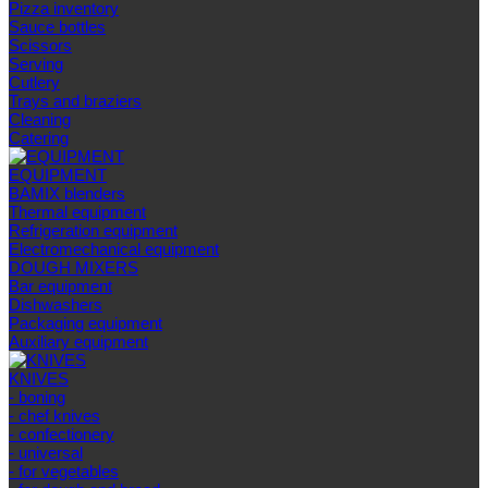
Pizza inventory
Sauce bottles
Scissors
Serving
Cutlery
Trays and braziers
Сleaning
Catering
EQUIPMENT
BAMIX blenders
Thermal equipment
Refrigeration equipment
Electromechanical equipment
DOUGH MIXERS
Bar equipment
Dishwashers
Packaging equipment
Auxiliary equipment
KNIVES
- boning
- chef knives
- confectionery
- universal
- for vegetables