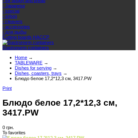
- for dough and bread
- Japanese
- special
- sirloin
- cleavers
- accessories
- для рыбы
Cutting boards HACCP
Gastronorm containers
Home
→
TABLEWARE
→
Dishes for serving
→
Dishes, coasters, trays
→
Блюдо белое 17,2*12,3 см, 3417.PW
Print
Блюдо белое 17,2*12,3 см,
3417.PW
0 грн.
To favorites