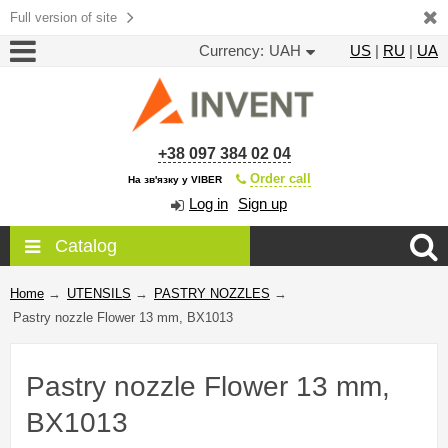
Full version of site
Currency:
UAH
US
|
RU
|
UA
+38 097 384 02 04
Order call
На зв'язку у VIBER
Log in
Sign up
Catalog
Home
→
UTENSILS
→
PASTRY NOZZLES
→
Pastry nozzle Flower 13 mm, BX1013
Pastry nozzle Flower 13 mm,
BX1013