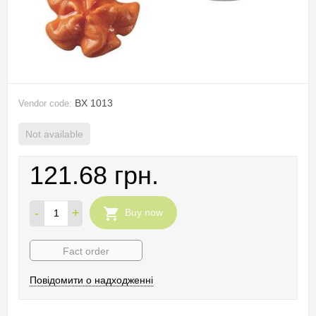
BX 1013
Vendor code:
Not available
121.68 грн.
-
+
Buy now
Fact order
Повідомити о надходженні